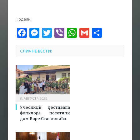
Подели:
Facebook
Messenger
Twitter
Viber
WhatsApp
Gmail
Share
СЛИЧНЕ ВЕСТИ:
8. АВГУСТА 2026.
Учесници фестивала
фолклора посетили
дом Боре Станковића