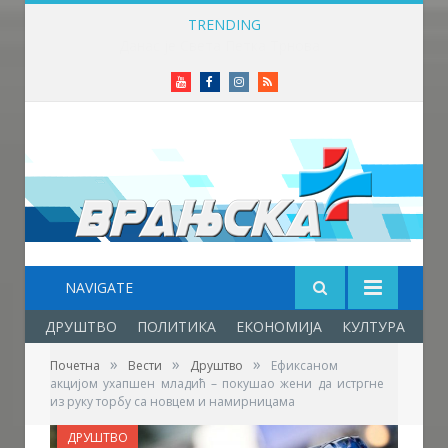
TRENDING
Прави летњи викенд у Врању – температура до 32 степена
Youtube
Facebook
Instagram
RSS
NAVIGATE
ДРУШТВО
ПОЛИТИКА
ЕКОНОМИЈА
КУЛТУРА
ОБ
»
»
»
Почетна
Вести
Друштво
Ефиксаном
акцијом ухапшен младић – покушао жени да истргне
из руку торбу са новцем и намирницама
ДРУШТВО