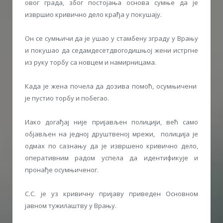
овог града, због постојања основа сумње да је
извршио кривично дело крађа у покушају.
Он се сумњичи да је ушао у стамбену зграду у Врању
и покушао да седамдесетдвогодишњој жени истргне
из руку торбу са новцем и намирницама.
Када је жена почела да дозива помоћ, осумњичени
је пустио торбу и побегао.
Иако догађај није пријављен полицији, већ само
објављен на једној друштвеној мрежи, полиција је
одмах по сазнању да је извршено кривично дело,
оперативним радом успела да идентификује и
пронађе осумњиченог.
С.С. је уз кривичну пријаву приведен Основном
јавном тужилаштву у Врању.