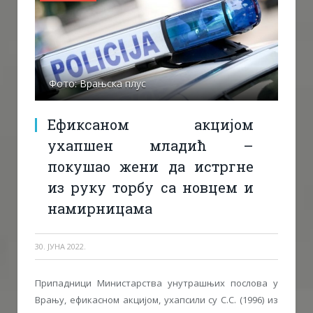
Фото: Врањска плус
Ефиксаном акцијом
ухапшен младић –
покушао жени да истргне
из руку торбу са новцем и
намирницама
30. ЈУНА 2022.
Припадници Министарства унутрашњих послова у
Врању, ефикасном акцијом, ухапсили су С.С. (1996) из