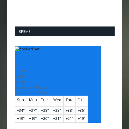
ВРЕМЕ
+
31
°
C
H:
+
32°
L:
+
20°
Vranje
Saturday, 08 August
See 7-Day Forecast
Sun
Mon
Tue
Wed
Thu
Fri
+
34°
+
37°
+
38°
+
38°
+
38°
+
36°
+
19°
+
19°
+
20°
+
21°
+
21°
+
19°