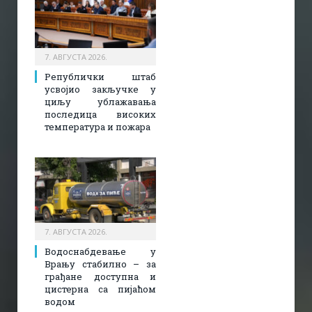
7. АВГУСТА 2026.
Републички штаб
усвојио закључке у
циљу ублажавања
последица високих
температура и пожара​
7. АВГУСТА 2026.
Водоснабдевање у
Врању стабилно – за
грађане доступна и
цистерна са пијаћом
водом