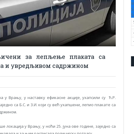
V
S
S
њичени за лепљење плаката са
ћа и увредљивом садржином
у Врању, у наставку ефикасне акције, ухапсили су Ћ.Р.
једно са Б.С. и З.И. који су већ ухапшени, лепио плакате са
држином.
е локација у Врању, у ноћи 25. јуна ове године, заједно са
иковала и за њим расписала полицијску потрагу.