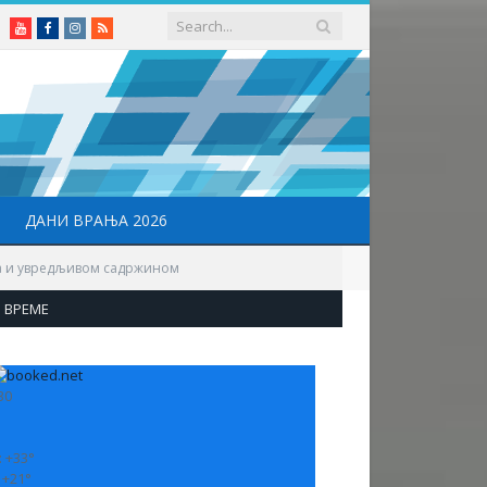
Youtube
Facebook
Instagram
RSS
ДАНИ ВРАЊА 2026
ћа и увредљивом садржином
ВРЕМЕ
30
:
+
33°
:
+
21°