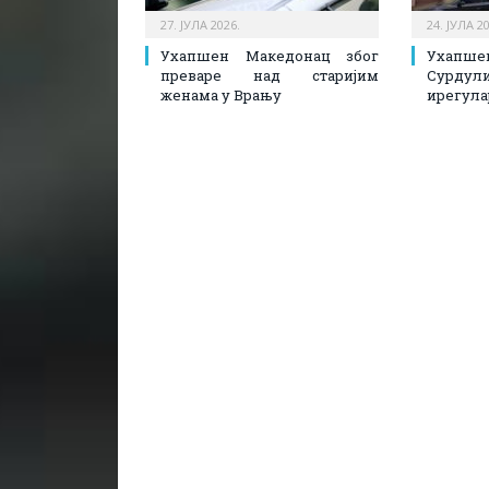
27. ЈУЛА 2026.
24. ЈУЛА 2
Ухапшен Македонац због
Ухапш
преваре над старијим
Сурдул
женама у Врању
ирегула