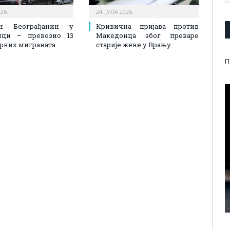
026.
24. ЈУЛА 2026.
ен Београђанин у
Кривична пријава против
ици – превозио 13
Македонца због преваре
рних миграната
старије жене у Врању
П