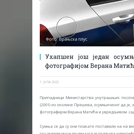
Фото: Врањска плус
Ухапшен још један осум
фотографијом Верана Мати
1. ЈУЛА 2022.
Припадници Министарства унутрашњих послова 
(2001) из околине Прешева, осумњиченог да је, за
фотографијом Верана Матића и увредљивом са
Сумња се да су они плакате поставили на на виш
још једним мушкарцем кога је полиција идентиф