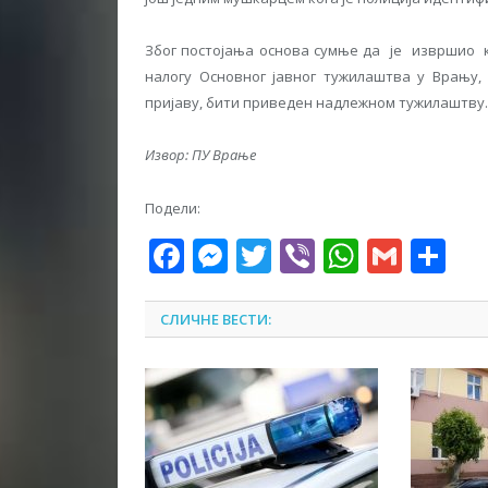
Због постојања основа сумње да je извршиo к
налогу Основног јавног тужилаштва у Врању,
пријаву, бити приведен надлежном тужилаштву.
Извор: ПУ Врање
Подели:
Facebook
Messenger
Twitter
Viber
WhatsA
Gmai
Sh
СЛИЧНЕ ВЕСТИ: