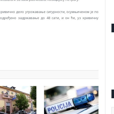
ривично дело угрожавање сигурности, осумњиченом је по
 одређено задржавање до 48 сати, и он ће, уз кривичну
pp
l
are
А