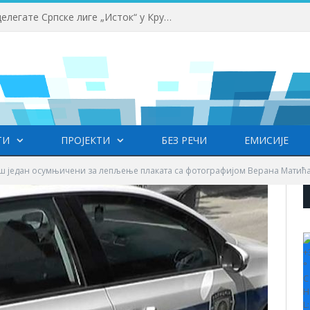
Почео семинар за судије и делегате Српске лиге „Исток“ у Крушевцу
ТИ
ПРОЈЕКТИ
БЕЗ РЕЧИ
ЕМИСИЈЕ
ш један осумњичени за лепљење плаката са фотографијом Верана Мати
+
°
C
H
L