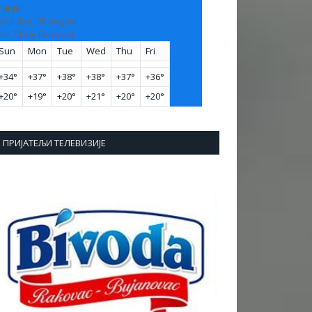
ranje
aturday, 08 August
ee 7-Day Forecast
Sun
Mon
Tue
Wed
Thu
Fri
+
34°
+
37°
+
38°
+
38°
+
37°
+
36°
+
20°
+
19°
+
20°
+
21°
+
20°
+
20°
ПРИЈАТЕЉИ ТЕЛЕВИЗИЈЕ