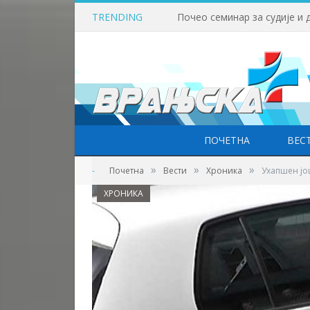
TRENDING
ПОЧЕТНА
ВЕС
»
»
»
-
Почетна
Вести
Хроника
Ухапшен јо
ХРОНИКА