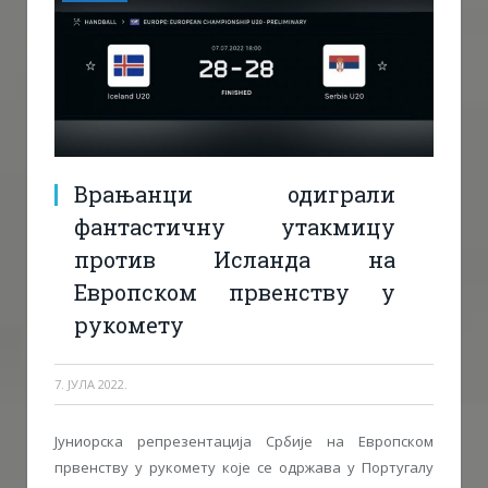
Врањанци одиграли
фантастичну утакмицу
против Исланда на
Европском првенству у
рукомету
7. ЈУЛА 2022.
Јуниорска репрезентација Србије на Европском
првенству у рукомету које се одржава у Португалу