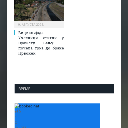
9. АВГУСТА 2026.
Бициклијада:
Учесници стигли у
Врањску Бању –
почела трка до бране
Првонек
ВРЕМЕ
+
30
°
C
H:
+
35°