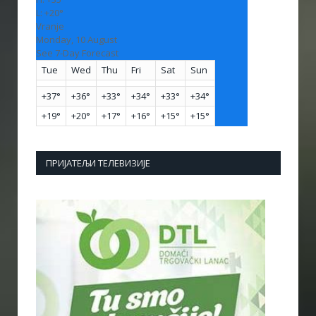
L:
+
20°
Vranje
Monday, 10 August
See 7-Day Forecast
Tue
Wed
Thu
Fri
Sat
Sun
+
37°
+
36°
+
33°
+
34°
+
33°
+
34°
+
19°
+
20°
+
17°
+
16°
+
15°
+
15°
ПРИЈАТЕЉИ ТЕЛЕВИЗИЈЕ