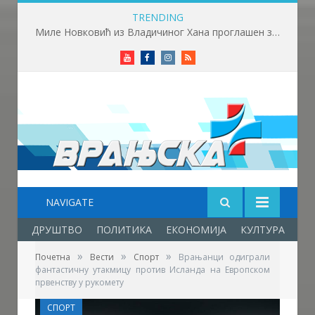
TRENDING
Бициклима до Хиландара – Далибор и Душан кренули на ходочашће дуго 400 километара
Youtube
Facebook
Instagram
RSS
NAVIGATE
ДРУШТВО
ПОЛИТИКА
ЕКОНОМИЈА
КУЛТУРА
ОБ
»
»
»
Почетна
Вести
Спорт
Врањанци одиграли
фантастичну утакмицу против Исланда на Европском
првенству у рукомету
СПОРТ