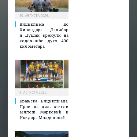
10. АВГУСТА 2026.
Бициклима до
Хиландара – Далибор
и Душан кренули на
ходочашће дуго 400
километара
9. АВГУСТА 2026.
Врањска Бициклијада:
Први на циљ стигли
Милош Марковић и
Исидора Младеновић