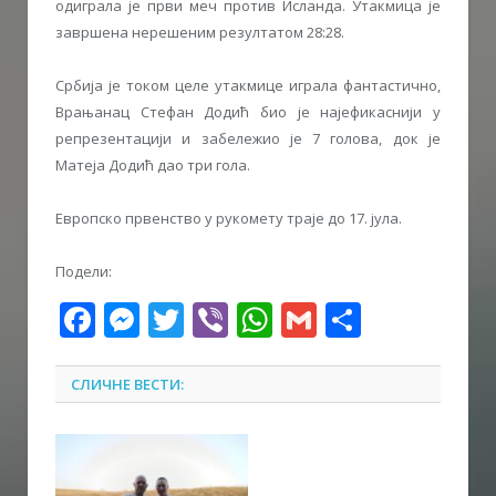
одиграла је први меч против Исланда. Утакмица је
завршена нерешеним резултатом 28:28.
Србија је током целе утакмице играла фантастично,
Врањанац Стефан Додић био је најефикаснији у
репрезентацији и забележио је 7 голова, док је
Матеја Додић дао три гола.
Европско првенство у рукомету траје до 17. јула.
Подели:
Facebook
Messenger
Twitter
Viber
WhatsApp
Gmail
Share
СЛИЧНЕ ВЕСТИ: