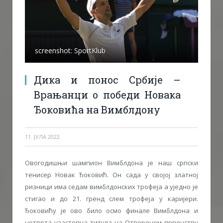
screenshot: SportKlub
Дика и понос Србије –
Врањанци о победи Новака
Ђоковића на Вимблдону
11. ЈУЛА 2022.
Овогодишњи шампион Вимблдона је наш српски
тенисер Новак Ђоковић. Он сада у својој златној
ризници има седам вимблдонских трофеја а уједно је
стигао и до 21. гренд слем трофеја у каријери.
Ђоковићу је ово било осмо финале Вимблдона и
четврта узастопна титула на Отвореном првенству