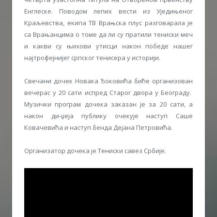
Енглеске. Поводом лепих вести из Уједињеног
Краљевства, екипа ТВ Врањска плус разговарала је
са Врањанцима о томе да ли су пратили тениски меч
и какви су њихови утисци након победе нашег
најтрофејнијег српског тенисера у историји.
Свечани дочек Новака Ђоковића биће организован
вечерас у 20 сати испред Старог двора у Београду.
Музички програм дочека заказан је за 20 сати, а
након ди-џеја публику очекује наступ Саше
Ковачевића и наступ бенда Дејана Петровића.
Организатор дочека је Тениски савез Србије.