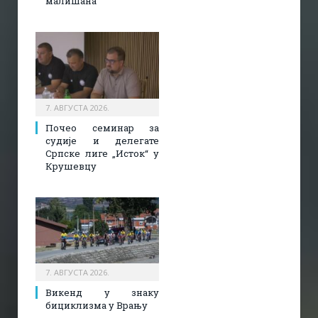
малишана
7. АВГУСТА 2026.
Почео семинар за
судије и делегате
Српске лиге „Исток“ у
Крушевцу
7. АВГУСТА 2026.
Викенд у знаку
бициклизма у Врању