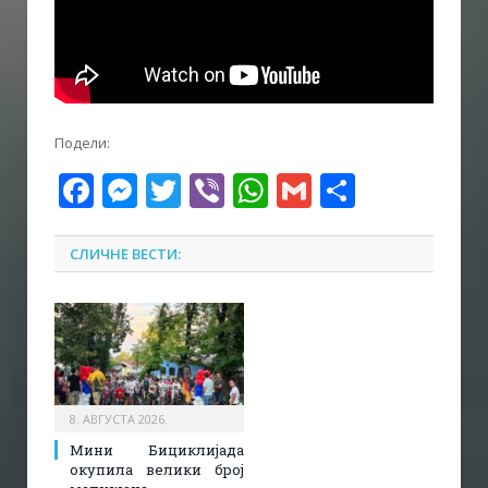
Подели:
Facebook
Messenger
Twitter
Viber
WhatsApp
Gmail
Share
СЛИЧНЕ ВЕСТИ:
8. АВГУСТА 2026.
Мини Бициклијада
окупила велики број