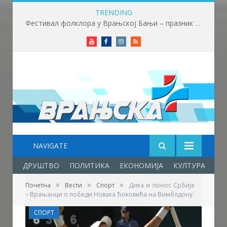
TRENDING
Фестивал фолклора у Врањској Бањи – празник младости, културе, традиције и пријатељства
Youtube
Facebook
Instagram
RSS
NAVIGATE
ДРУШТВО
ПОЛИТИКА
ЕКОНОМИЈА
КУЛТУРА
ОБ
»
»
»
Почетна
Вести
Спорт
Дика и понос Србије
– Врањанци о победи Новака Ђоковића на Вимблдону
СПОРТ