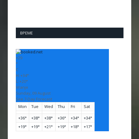
ВРЕМЕ
+
29
°
C
H:
+
34°
L:
+
20°
Vranje
Sunday, 09 August
See 7-Day Forecast
Mon
Tue
Wed
Thu
Fri
Sat
+
36°
+
38°
+
38°
+
36°
+
34°
+
34°
+
19°
+
19°
+
21°
+
19°
+
18°
+
17°