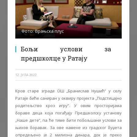
Фото: Врањска плус
Бољи услови за
предшколце у Ратају
12. ЈУЛА 2022.
Кров старе зграде ОШ „Бранислав Нушић“ у селу
Ратаје биће саниран у оквиру пројекта „Подстицајно
родитељство кроз игру“. У овим просторијама
бораве деца која погађају Предшколску установу
„Наше дете“, па ће тиме бити побољшани услови за
њихов боравак. За ове намене из градског буџета
опредељено је 2 милиона динара, док је преко