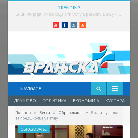
TRENDING
Више од 100 бициклиста возило до Врањске Бање
Youtube
Facebook
Instagram
RSS
NAVIGATE
ДРУШТВО
ПОЛИТИКА
ЕКОНОМИЈА
КУЛТУРА
ОБ
»
»
»
Почетна
Вести
Образовање
Бољи услови
за предшколце у Ратају
ОБРАЗОВАЊЕ