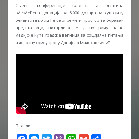
Сталне конференције градова и општина
обезбеђена донација од 6.000 долара за куповину
реквизита којим ће се опремити простор за боравак
предшколаца, потврдила је у програму наше
медијске куће градска већница за социјална питања
и локалну самоуправу Данијела Милосављевић.
Подели: