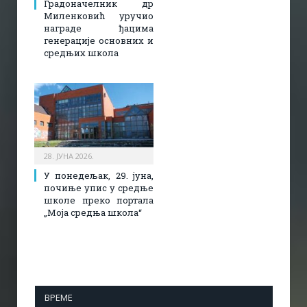
Градоначелник др
Миленковић уручио
награде ђацима
генерације основних и
средњих школа
28. ЈУНА 2026.
У понедељак, 29. јуна,
почиње упис у средње
школе преко портала
„Моја средња школа“
ВРЕМЕ