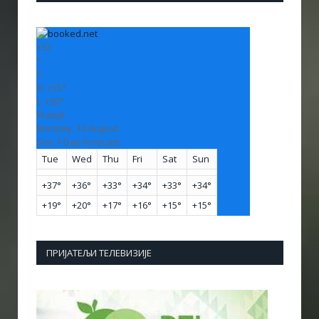
+
32
°
C
H:
+
35°
L:
+
20°
Vranje
Monday, 10 August
See 7-Day Forecast
Tue
Wed
Thu
Fri
Sat
Sun
+
37°
+
36°
+
33°
+
34°
+
33°
+
34°
+
19°
+
20°
+
17°
+
16°
+
15°
+
15°
ПРИЈАТЕЉИ ТЕЛЕВИЗИЈЕ