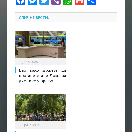
Facebook
Messenger
Twitter
Viber
WhatsApp
Gmail
Share
СЛИЧНЕ ВЕСТИ:
8. ЈУЛА 2026.
Ево како можете да
постанете део Дома за
ученике у Врању
30. ЈУНА 2026.