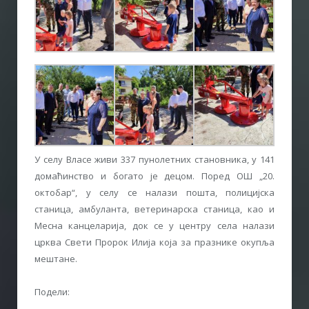
У селу Власе живи 337 пунолетних становника, у 141
домаћинство и богато је децом. Поред ОШ „20.
октобар“, у селу се налази пошта, полицијска
станица, амбуланта, ветеринарска станица, као и
Mесна канцеларија, док се у центру села налази
црква Свети Пророк Илија која за празнике окупља
мештане.
Подели: