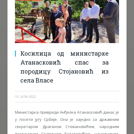
Косилица од министарке
Атанасковић спас за
породицу Стојановић из
села Власе
13. ЈУЛА 2022.
Министарка привреде Анђелка Атанасковић данас је
у посети југу Србије. Она је заједно са државним
секретаром Драганом Стевановићем, народним
послаником Славишом Булатовићем, начелником