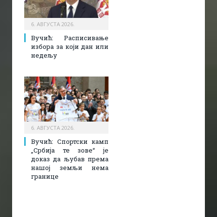
6. АВГУСТА 2026.
Вучић: Расписивање
избора за који дан или
недељу
6. АВГУСТА 2026.
Вучић: Спортски камп
„Србија те зове“ је
доказ да љубав према
нашој земљи нема
границе