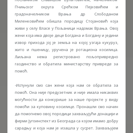
Пчињског округа Срећком Пејковићем и
градоначелником Врања др Слободаном
Миленковићем обишла породицу Стојановић која
живи у селу Власе у Пољаници надомак Врања. Овој
жени која има двоје деце Богдана и Богдану и једини
извор прихода јој је земља на којој узгаја кукуруз,
жито и пшеницу, уручена је ротациона косилица.
Љиљана нема регистровано пољопривредно
газдинство и обратила министарству привреде за
помоћ.
-Испунули смо сан жени која нам се обратила за
помоћ. Она није предузетник и није имала никаквих
могућности да конкурише за наше пројекте у виду
помоћи за куповину косилице. Пронашли смо начин
да помогнемо овој породици захваљујући донацији и
фирми Југоинспект из Београда са којом имамо добру
сарадњу и која нам је изашла у сусрет. Захваљујем