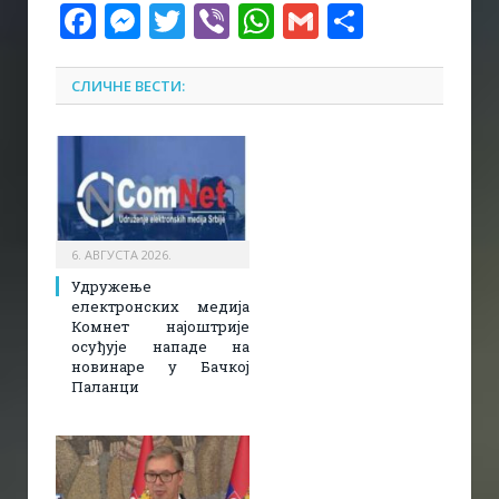
Facebook
Messenger
Twitter
Viber
WhatsApp
Gmail
Share
СЛИЧНЕ ВЕСТИ:
6. АВГУСТА 2026.
Удружење
електронских медија
Комнет најоштрије
осуђује нападе на
новинаре у Бачкој
Паланци