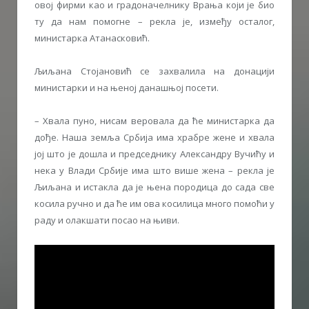
овој фирми као и градоначелнику Врања који је био
ту да нам помогне – рекла је, између осталог,
министарка Атанасковић.
Љиљана Стојановић се захвалила на донацији
министарки и на њеној данашњој посети.
– Хвала пуно, нисам веровала да ће министарка да
дође. Наша земља Србија има храбре жене и хвала
јој што је дошла и председнику Александру Вучићу и
нека у Влади Србије има што више жена – рекла је
Љиљана и истакла да је њена породица до сада све
косила ручно и да ће им ова косилица много помоћи у
раду и олакшати посао на њиви.