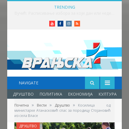
TRENDING
Вучић: Расписивање избора за који дан или недељу
Youtube
Facebook
Instagram
RSS
NAVIGATE
ДРУШТВО
ПОЛИТИКА
ЕКОНОМИЈА
КУЛТУРА
ОБ
»
»
»
Почетна
Вести
Друштво
Косилица од
министарке Атанасковић спас за породицу Стојановић
из села Власе
ДРУШТВО