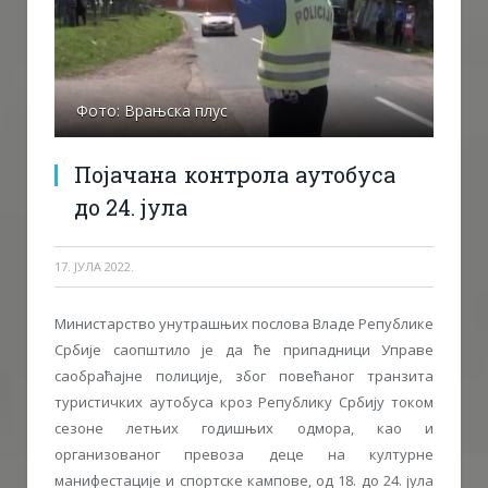
Фото: Врањска плус
Појачана контрола аутобуса
до 24. јула
17. ЈУЛА 2022.
Министарство унутрашњих послова Владе Републике
Србије саопштило је да ће припадници Управе
саобраћајне полиције, због повећаног транзита
туристичких аутобуса кроз Републику Србију током
сезоне летњих годишњих одмора, као и
организованог превоза деце на културне
манифестације и спортске кампове, од 18. до 24. јула