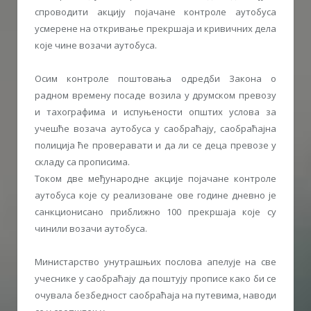
спроводити акцију појачане контроле аутобуса
усмерене на откривање прекршаја и кривичних дела
које чине возачи аутобуса.
Осим контроле поштовања одредби Закона о
радном времену посаде возила у друмском превозу
и тахографима и испуњености општих услова за
учешће возача аутобуса у саобраћају, саобраћајна
полиција ће проверавати и да ли се деца превозе у
складу са прописима.
Током две међународне акције појачане контроле
аутобуса које су реализоване ове године дневно је
санкционисано приближно 100 прекршаја које су
чинили возачи аутобуса.
Министарство унутрашњих послова апелује на све
учеснике у саобраћају да поштују прописе како би се
очувала безбедност саобраћаја на путевима, наводи