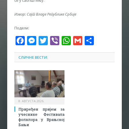
се у саопштењу.
Извор: Сајт Владе Републике Србије
Подели:
Facebook
Messenger
Twitter
Viber
WhatsApp
Gmail
Share
СЛИЧНЕ ВЕСТИ:
8. АВГУСТА 2026.
Приређен пријем за
учеснике Фестивала
фолклора у Врањској
Бањи