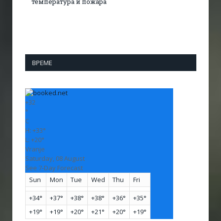
температура и пожара​
ВРЕМЕ
+
32
°
C
H:
+
33°
L:
+
20°
Vranje
Saturday, 08 August
See 7-Day Forecast
Sun
Mon
Tue
Wed
Thu
Fri
+
34°
+
37°
+
38°
+
38°
+
36°
+
35°
+
19°
+
19°
+
20°
+
21°
+
20°
+
19°