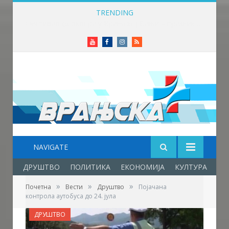
TRENDING
Приређен пријем за учеснике Фестивала фолклора у Врањској Бањи
Youtube
Facebook
Instagram
RSS
NAVIGATE
ДРУШТВО
ПОЛИТИКА
ЕКОНОМИЈА
КУЛТУРА
ОБ
»
»
»
Почетна
Вести
Друштво
Појачана
контрола аутобуса до 24. јула
ДРУШТВО