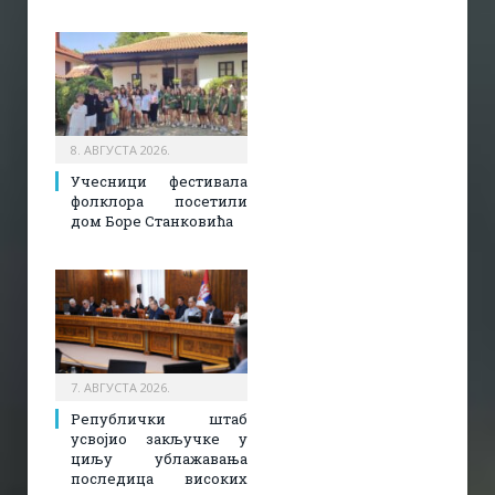
8. АВГУСТА 2026.
Учесници фестивала
фолклора посетили
дом Боре Станковића
7. АВГУСТА 2026.
Републички штаб
усвојио закључке у
циљу ублажавања
последица високих