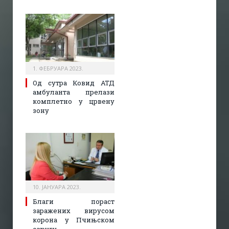
1. ФЕБРУАРА 2023.
Од сутра Ковид АТД
амбуланта прелази
комплетно у црвену
зону
10. ЈАНУАРА 2023.
Благи пораст
заражених вирусом
корона у Пчињском