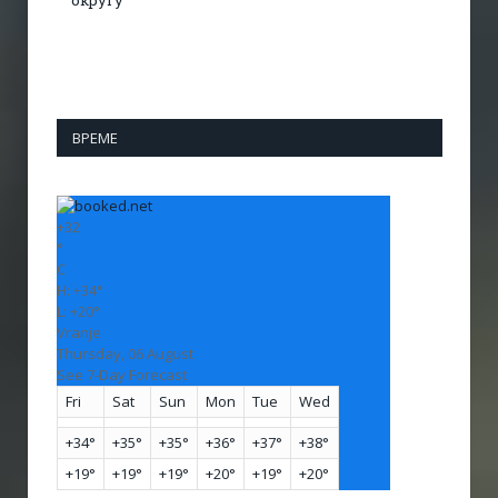
округу
ВРЕМЕ
+
32
°
C
H:
+
34°
L:
+
20°
Vranje
Thursday, 06 August
See 7-Day Forecast
Fri
Sat
Sun
Mon
Tue
Wed
+
34°
+
35°
+
35°
+
36°
+
37°
+
38°
+
19°
+
19°
+
19°
+
20°
+
19°
+
20°