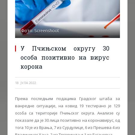
Фото: Screenshoot
У Пчињском округу 30
особа позитивно на вирус
корона
18. ЈУЛА 2022.
Према последњим подацима Градског штаба за
ванредне ситуације, на ковид 19 тестирано је 129
особа са територије Пчињског округа. Анализе су
показале да је 30 лица позитивно на коронавирус, од
тога 10 је из Врања, 7 из Сурдулице, 6 из Прешева 4 из
Владичиног Хана, 2 из Трговишта и 1 из Бујановца.