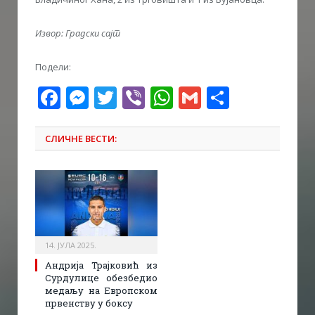
Извор: Градски сајт
Подели:
Facebook
Messenger
Twitter
Viber
WhatsApp
Gmail
Share
СЛИЧНЕ ВЕСТИ:
14. ЈУЛА 2025.
Андрија Трајковић из
Сурдулице обезбедио
медаљу на Европском
првенству у боксу