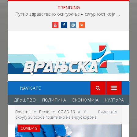
TRENDING
Путно здравствено осигурање – сигурност која нема цену
Youtube
Facebook
Instagram
RSS
NAVIGATE
ДРУШТВО
ПОЛИТИКА
ЕКОНОМИЈА
КУЛТУРА
ОБ
»
»
»
Почетна
Вести
COVID-19
У Пчињском
округу 30 особа позитивно на вирус корона
COVID-19