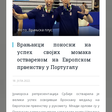
Фото: Врањска плус
Врањанци поносни на
успех својих момака
оствареном на Европском
првенству у Португалу
18. ЈУЛА 2022.
Јуниорска репрезентација Србије остварила је
велики успех освојивши бронзану медаљу на
Европском првенству у рукомету. Млади орлови су у
Португалу одличном игром савладали екипу Шведске