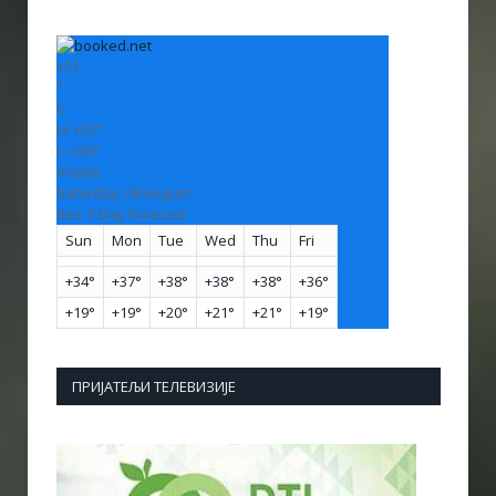
+
31
°
C
H:
+
32°
L:
+
20°
Vranje
Saturday, 08 August
See 7-Day Forecast
Sun
Mon
Tue
Wed
Thu
Fri
+
34°
+
37°
+
38°
+
38°
+
38°
+
36°
+
19°
+
19°
+
20°
+
21°
+
21°
+
19°
ПРИЈАТЕЉИ ТЕЛЕВИЗИЈЕ