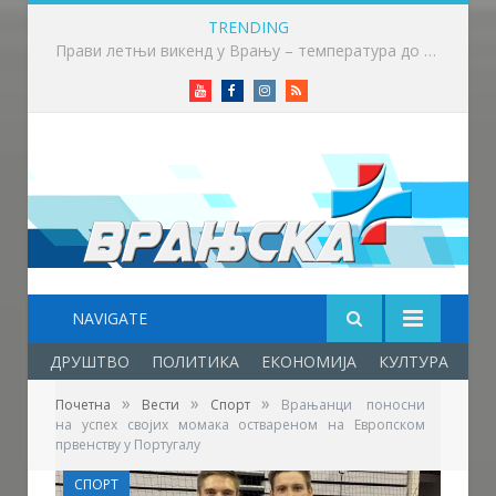
TRENDING
Почео семинар за судије и делегате Српске лиге „Исток“ у Крушевцу
Youtube
Facebook
Instagram
RSS
NAVIGATE
ДРУШТВО
ПОЛИТИКА
ЕКОНОМИЈА
КУЛТУРА
ОБ
»
»
»
Почетна
Вести
Спорт
Врањанци поносни
на успех својих момака оствареном на Европском
првенству у Португалу
СПОРТ