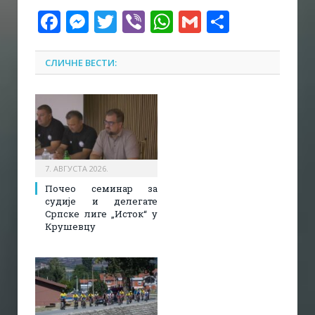
Facebook
Messenger
Twitter
Viber
WhatsApp
Gmail
Share
СЛИЧНЕ ВЕСТИ:
7. АВГУСТА 2026.
Почео семинар за
судије и делегате
Српске лиге „Исток“ у
Крушевцу