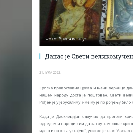
Фото: Врањска плус
Данас је Свети великомуче
21. ЈУЛА 2022.
Српска православна црква и њени верници дан
нашем народу доста је поштован. Свети велик
Рођен је у Јерусалиму, име му је по рођењу било
Када је Диоклецијан одлучио да прогони хриш
одредом и наредио им да затру тамошње хришћан
идеш и на кога устајеш“, упитао је глас. Указао 