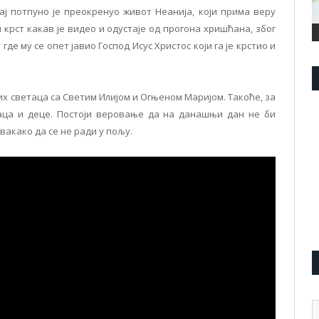
ађај потпуно је преокренуо живот Неанија, који прима веру
 крст какав је видео и одустаје од прогона хришћана, због
где му се опет јавио Господ Исус Христос који га је крстио и
их светаца са Светим Илијом и Огњеном Маријом. Такоће, за
наца и деце. Постоји веровање да на данашњи дан не би
вакако да се не ради у пољу.
А