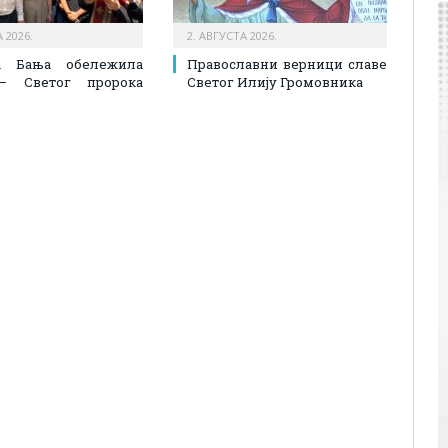
 2026.
2. АВГУСТА 2026.
а Бања обележила
Православни верници славе
– Светог пророка
Светог Илију Громовника