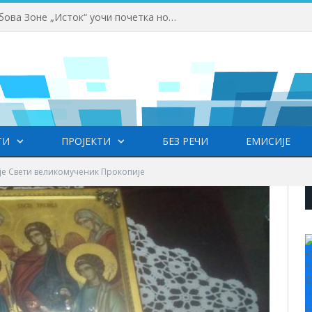
Одржана Конференција клубова Зоне „Исток“ уочи почетка нове сезоне
ТИ
ПРОЈЕКТИ
БЕЗ РЕЧИ
ЕМИСИЈЕ
је Свети великомученик Прокопије
+
°
C
H
L