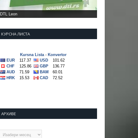
DTL Leon
КУРСНА ЛИСТА
АРХИВЕ
рхиве