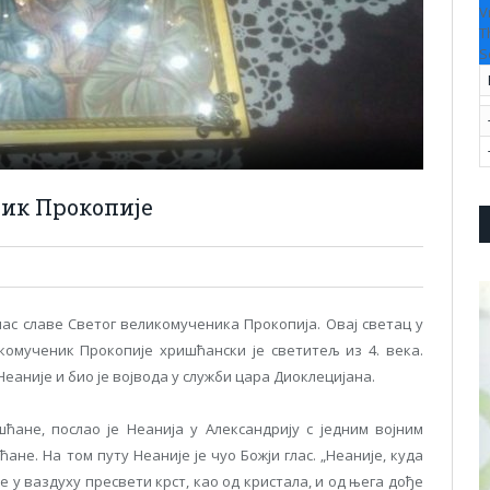
V
T
S
ник Прокопије
ас славе Светог великомученика Прокопија. Овај светац у
омученик Прокопије хришћански је светитељ из 4. века.
 Неаније и био је војвода у служби цара Диоклецијана.
ћане, послао је Неанија у Александрију с једним војним
е. На том путу Неаније је чуо Божји глас. „Неаније, куда
се у ваздуху пресвети крст, као од кристала, и од њега дође