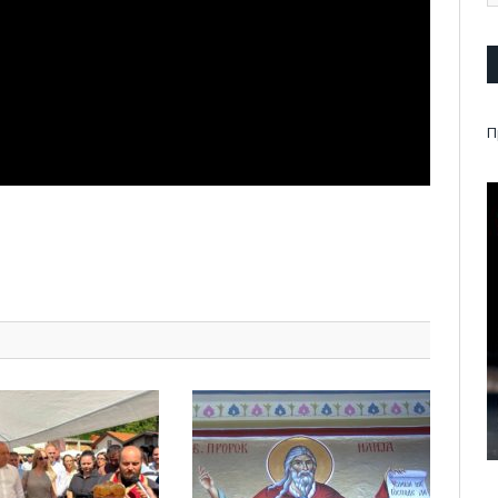
П
pp
l
are