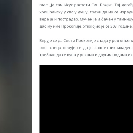
глас: „Ја сам Исус распети Син Божји“. Тај дог
хришћанску у своју душу, тражи да му се изради
вере је и пострадао. Мучен је и бачен у тамницу 
дао му име Прокопије. Упокојио је се 303. године.
Верује се да Свети Прокопије спада у ред огњен
овог свеца верује се да је заштитник младе
требало да се купа у рекама и другим водама и с