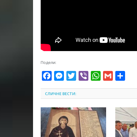
Подели:
Facebook
Messenger
Twitter
Viber
WhatsA
Gmai
Sh
СЛИЧНЕ ВЕСТИ: