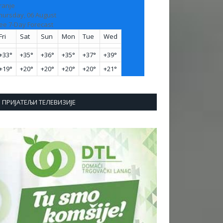
ranje
hursday, 06 August
ee 7-Day Forecast
Fri
Sat
Sun
Mon
Tue
Wed
+
33°
+
35°
+
36°
+
35°
+
37°
+
39°
+
19°
+
20°
+
20°
+
20°
+
20°
+
21°
ПРИЈАТЕЉИ ТЕЛЕВИЗИЈЕ