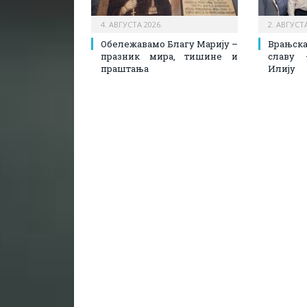
4. АВГУСТА 2026.
2. АВГУСТА
Обележавамо Благу Марију –
Врањск
празник мира, тишине и
славу 
праштања
Илију