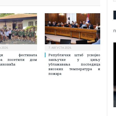
П
 2026.
7. АВГУСТА 2026.
ици фестивала
Републички штаб усвојио
ора посетили дом
закључке у циљу
анковића
ублажавања последица
високих температура и
пожара​