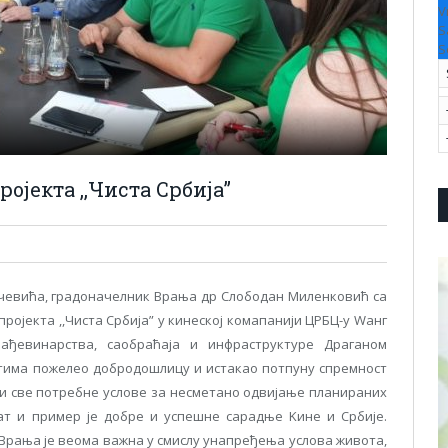
V
S
S
ојекта ,,Чиста Србија”
чевића, градоначелник Врања др Слободан Миленковић са
ројекта ,,Чиста Србија” у кинеској комапанији ЦРБЦ-у Wанг
ађевинарства, саобраћаја и инфраструктуре Драганом
остима пожелео добродошлицу и истакао потпуну спремност
 све потребне услове за несметано одвијање планираних
ат и пример је добре и успешне сарадње Kине и Србије.
 Врања је веома важна у смислу унапређења услова живота,