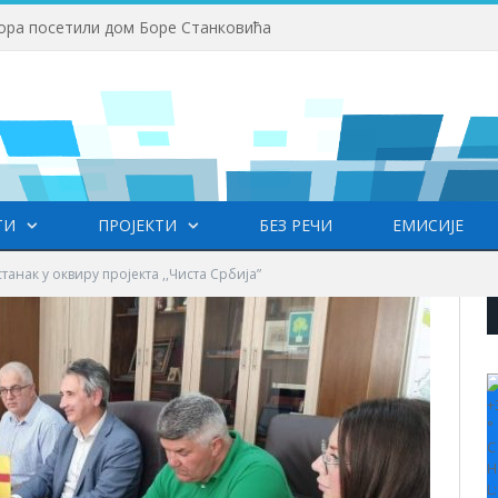
ора посетили дом Боре Станковића
ТИ
ПРОЈЕКТИ
БЕЗ РЕЧИ
ЕМИСИЈЕ
анак у оквиру пројекта ,,Чиста Србија”
+
°
C
H
L