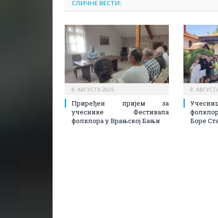
СЛИЧНЕ ВЕСТИ:
8. АВГУСТА 2026.
8. АВГУСТА
Приређен пријем за
Учесн
учеснике Фестивала
фолкл
фолклора у Врањској Бањи
Боре Ст