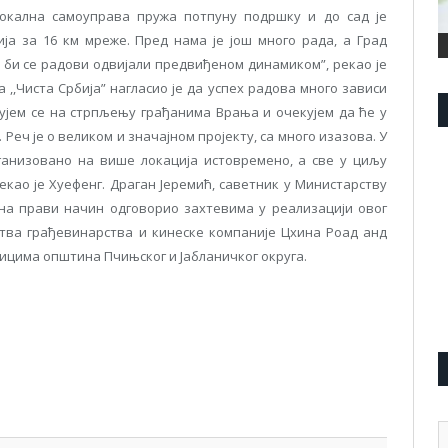
Локална самоуправа пружа потпуну подршку и до сад је
а за 16 км мреже. Пред нама је још много рада, а Град
 би се радови одвијали предвиђеном динамиком”, рекао је
 ,,Чиста Србија” нагласио је да успех радова много зависи
љујем се на стрпљењу грађанима Врања и очекујем да ће у
еч је о великом и значајном пројекту, са много изазова. У
анизовано на више локација истовремено, а све у циљу
као је Xуефенг. Драган Јеремић, саветник у Министарству
 на прави начин одговорио захтевима у реализацији овог
ства грађевинарства и кинеске компаније Цхина Роад анд
ницима општина Пчињског и Јабланичког округа.
pp
l
are
А