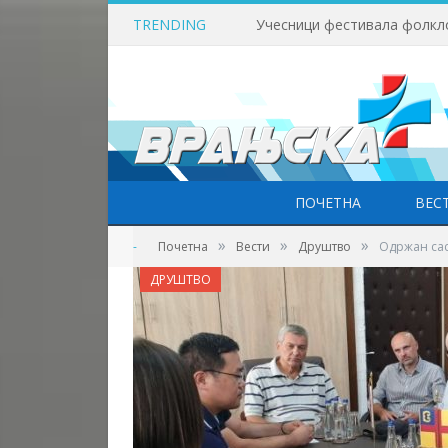
TRENDING
Учесници фестивала фолкл
ПОЧЕТНА
ВЕС
»
»
»
-
Почетна
Вести
Друштво
Одржан саст
ДРУШТВО