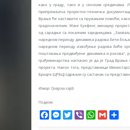
како у граду, тако и у сеоским срединама. 
припремљена пројектно-техничка документациј
Врање ће наставити са пружањем помоћи, како
градоначелник. Wанг Xуефенг, менаџер пројекта
од сарадње са локалним заједницама. ,,Захва
наредном периоду динамика радова бити боља. Р
наредном периоду извођење радова биће орг
поштовања предвиђене динамика и рокова”, ре
грађевинарства нагласио је да је Град Врање
пројекта. Након тога, представници Министар
Бридге (ЦРБЦ) одржали су састанак са представ
Извор: Градски сајт
Подели:
Facebook
Messenger
Twitter
Viber
WhatsA
Gmai
Sh