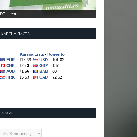
DTL Leon
КУРСНА ЛИСТА
АРХИВЕ
рхиве