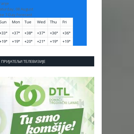
ranje
aturday, 08 August
ee 7-Day Forecast
Sun
Mon
Tue
Wed
Thu
Fri
+
33°
+
37°
+
38°
+
37°
+
36°
+
36°
+
19°
+
19°
+
20°
+
21°
+
19°
+
19°
ПРИЈАТЕЉИ ТЕЛЕВИЗИЈЕ