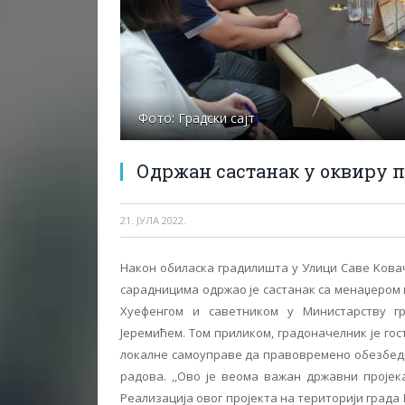
Фото: Градски сајт
Одржан састанак у оквиру пр
21. ЈУЛА 2022.
Након обиласка градилишта у Улици Саве Kова
сарадницима одржао је састанак са менаџером п
Xуефенгом и саветником у Министарству гр
Јеремићем. Том приликом, градоначелник је г
локалне самоуправе да правовремено обезбеди
радова. ,,Ово је веома важан државни пројек
Реализација овог пројекта на територији града