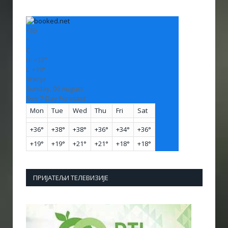
+
30
°
C
H:
+
33°
L:
+
19°
Vranje
Sunday, 09 August
See 7-Day Forecast
Mon
Tue
Wed
Thu
Fri
Sat
+
36°
+
38°
+
38°
+
36°
+
34°
+
36°
+
19°
+
19°
+
21°
+
21°
+
18°
+
18°
ПРИЈАТЕЉИ ТЕЛЕВИЗИЈЕ