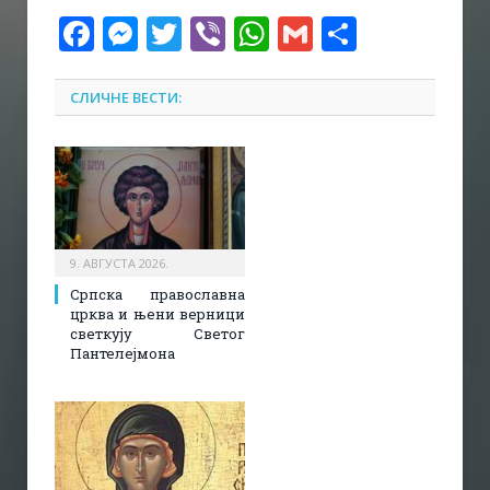
Facebook
Messenger
Twitter
Viber
WhatsApp
Gmail
Share
СЛИЧНЕ ВЕСТИ:
9. АВГУСТА 2026.
Српска православна
црква и њени верници
светкују Светог
Пантелејмона