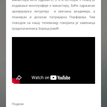
издавање монографије о манастиру, биће одржанае
архијерејска литургија и свечана академија, а
планиран и долазак патријарха Порфирија. Тим
поводом за нашу телевизију говорила је заменица
градоначелника Зорица Јовић.
Подели: