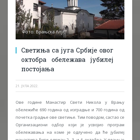
Фото: Врањска плус
Светиња са југа Србије овог
октобра обележава јубилеј
постојања
21. ЈУЛА 2022.
Ове године Манастир Свети Никола у Врању
обележиће 690 година од изградње и 700 година од
почетка градње ове светиње. Тим поводом, састао се
Организациони одбор који је усвојио програм
обележавања на коме је одлучено да ће јубилеј
манастира бити одржан 2., 3. и 4. октобра. У плану је