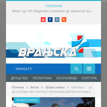
TRENDING
Српска православна црква и њени верници светкују Светог Пантелејмона
Youtube
Facebook
Instagram
RSS
NAVIGATE
ДРУШТВО
ПОЛИТИКА
ЕКОНОМИЈА
КУЛТУРА
ОБ
»
»
»
Почетна
Вести
Православље
Светиња са
југа Србије овог октобра обележава јубилеј постојања
ПРАВОСЛАВЉЕ