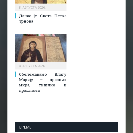
8. АВГУСТА 2026.
Данас је Света Петка
Трнова
4. АВГУСТА 2026.
Обележавамо Благу
Марију – празник
мира, тишине и
праштања
ВРЕМЕ