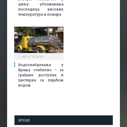
циљу ублажавања
последица високих
температура и пожара​
7. АВГУСТА 2026.
Водоснабдевање у
Врању стабилно – за
грађане доступна и
цистерна са пијаћом
водом
ВРЕМЕ