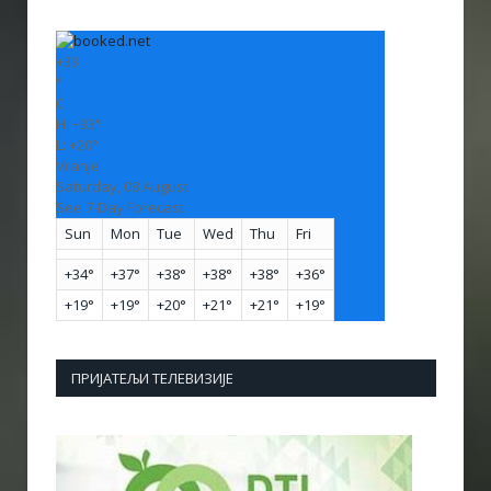
+
33
°
C
H:
+
33°
L:
+
20°
Vranje
Saturday, 08 August
See 7-Day Forecast
Sun
Mon
Tue
Wed
Thu
Fri
+
34°
+
37°
+
38°
+
38°
+
38°
+
36°
+
19°
+
19°
+
20°
+
21°
+
21°
+
19°
ПРИЈАТЕЉИ ТЕЛЕВИЗИЈЕ