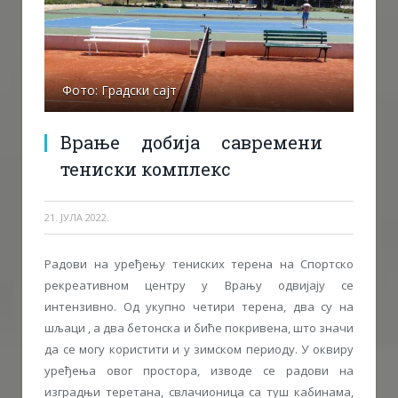
Фото: Градски сајт
Врање добија савремени
тениски комплекс
21. ЈУЛА 2022.
Радови на уређењу тениских терена на Спортско
рекреативном центру у Врању одвијају се
интензивно. Од укупно четири терена, два су на
шљаци , а два бетонска и биће покривена, што значи
да се могу користити и у зимском периоду. У оквиру
уређења овог простора, изводе се радови на
изградњи теретана, свлачионица са туш кабинама,