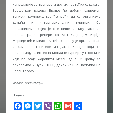
канцеларије за тренере, и других пратећих садржаја.
Завшетком радова Врање ће добити савремен
тениски комплекс, где ће моћи да се организују
домаћи и интернационални турнири. Са
полазницима, којих је све више, и нису само из
Врања, раде тренери са АТП лиценцом Ђорђе
Мерџијевић и Милош Антић. У Врању је организован
и камп за тенисере из Јужне Kореје, који се
припремају за интернационалне турнире у Европи, и
који ће овде боравити месец дана. У Врању се
припремао и Вубин Шин, дечак који је наступио на
Ролан Гаросу.
Извор: Градски сајт
Подели:
Facebook
Messenger
Twitter
Viber
WhatsApp
Gmail
Share