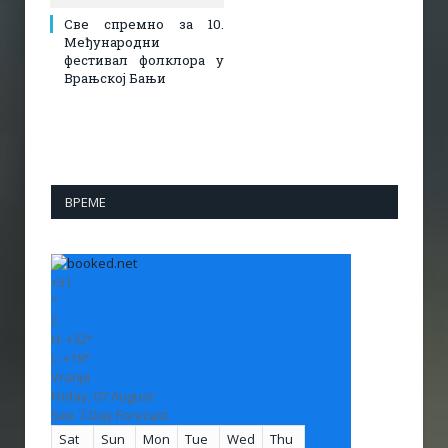
Све спремно за 10.
Међународни
фестивал фолклора у
Врањској Бањи
ВРЕМЕ
+
31
°
C
H:
+
32°
L:
+
19°
Vranje
Friday, 07 August
See 7-Day Forecast
Sat
Sun
Mon
Tue
Wed
Thu