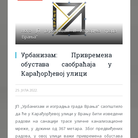
лого ЈП „Урбанизам и изградња града
Врања“
Урбанизам: Привремена
обустава саобраћаја у
Карађорђевој улици
25. ЈУЛА 2022.
ЈП „Урбанизам и изградња града Врања“ саопштило
да ће у Карађорђевој улици у Врању бити изведени
радови на санацији трасе уличне канализационе
мреже, у дужини од 367 метара. Због предвиђених
радова, у овој улици важи привремена обустава