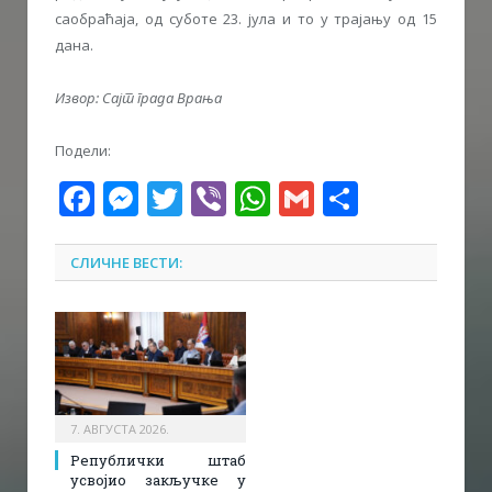
саобраћаја, од суботе 23. јула и то у трајању од 15
дана.
Извор: Сајт
града Врања
Подели:
Facebook
Messenger
Twitter
Viber
WhatsApp
Gmail
Share
СЛИЧНЕ ВЕСТИ:
7. АВГУСТА 2026.
Републички штаб
усвојио закључке у