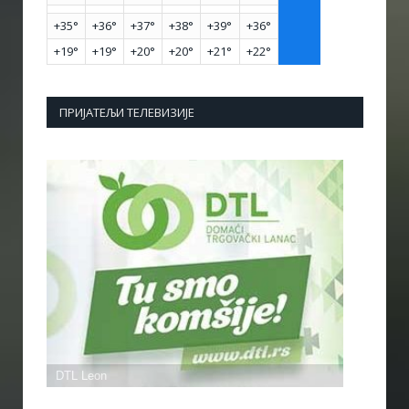
+
35°
+
36°
+
37°
+
38°
+
39°
+
36°
+
19°
+
19°
+
20°
+
20°
+
21°
+
22°
ПРИЈАТЕЉИ ТЕЛЕВИЗИЈЕ