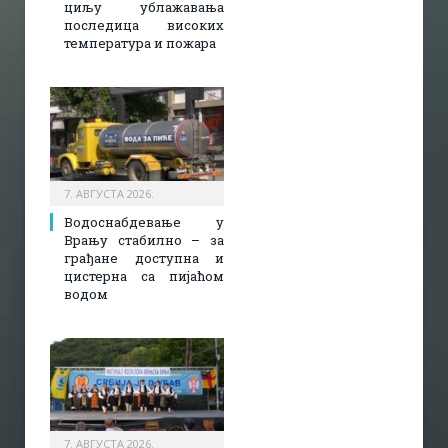
циљу ублажавања
последица високих
температура и пожара​
7. АВГУСТА 2026.
Водоснабдевање у
Врању стабилно – за
грађане доступна и
цистерна са пијаћом
водом
7. АВГУСТА 2026.