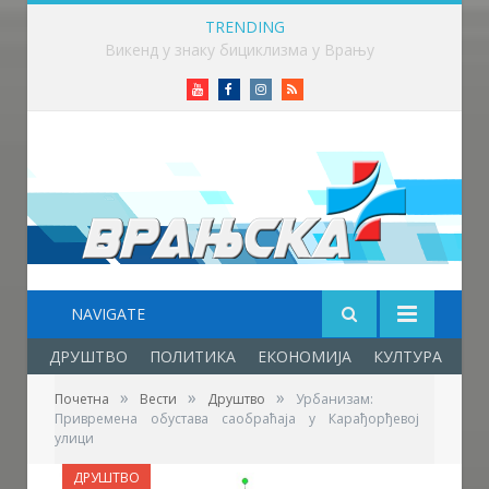
TRENDING
Млади аниматори из више земаља стижу у Врање – почиње „Златни пуж“
Youtube
Facebook
Instagram
RSS
NAVIGATE
ДРУШТВО
ПОЛИТИКА
ЕКОНОМИЈА
КУЛТУРА
ОБ
»
»
»
Почетна
Вести
Друштво
Урбанизам:
Привремена обустава саобраћаја у Карађорђевој
улици
ДРУШТВО