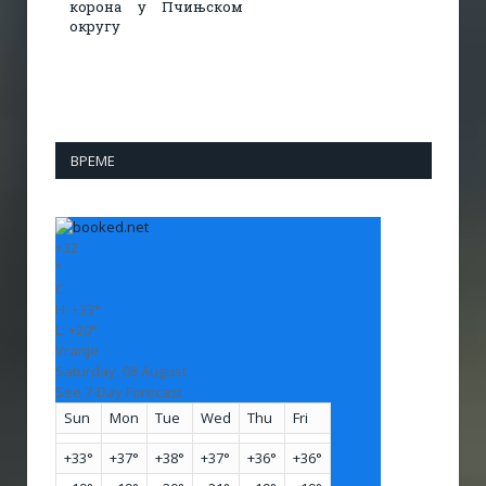
корона у Пчињском
округу
ВРЕМЕ
+
32
°
C
H:
+
33°
L:
+
20°
Vranje
Saturday, 08 August
See 7-Day Forecast
Sun
Mon
Tue
Wed
Thu
Fri
+
33°
+
37°
+
38°
+
37°
+
36°
+
36°