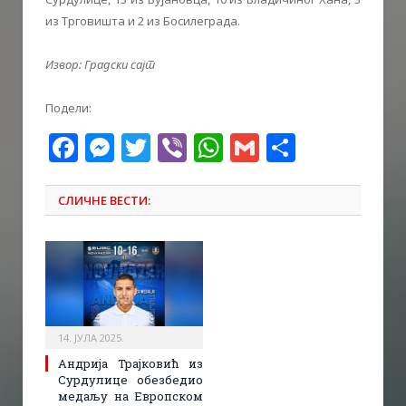
из Трговишта и 2 из Босилеграда.
Извор: Градски сајт
Подели:
Facebook
Messenger
Twitter
Viber
WhatsApp
Gmail
Share
СЛИЧНЕ ВЕСТИ:
14. ЈУЛА 2025.
Андрија Трајковић из
Сурдулице обезбедио
медаљу на Европском