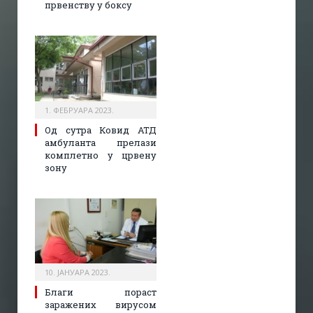
првенству у боксу
1. ФЕБРУАРА 2023.
Од сутра Ковид АТД
амбуланта прелази
комплетно у црвену
зону
10. ЈАНУАРА 2023.
Благи пораст
заражених вирусом