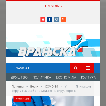
TRENDING
Приређен пријем за учеснике Фестивала фолклора у Врањској Бањи
Youtube
Facebook
Instagram
RSS
NAVIGATE
ДРУШТВО
ПОЛИТИКА
ЕКОНОМИЈА
КУЛТУРА
ОБ
»
»
»
Почетна
Вести
COVID-19
У Пчињском
округу 108 особа позитивно на вирус корона
COVID-19