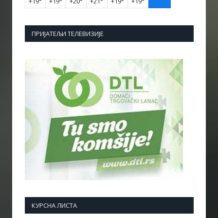
+
19°
+
19°
+
20°
+
21°
+
19°
+
19°
ПРИЈАТЕЉИ ТЕЛЕВИЗИЈЕ
КУРСНА ЛИСТА