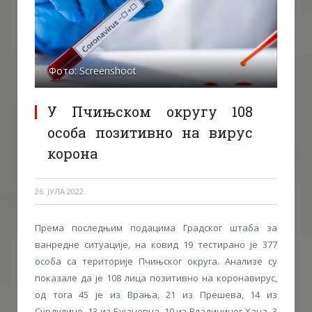
Фото: Screenshoot
У Пчињском округу 108
особа позитивно на вирус
корона
26. ЈУЛА 2022.
Према последњим подацима Градског штаба за
ванредне ситуације, на ковид 19 тестирано је 377
особа са територије Пчињског округа. Анализе су
показале да је 108 лица позитивно на коронавирус,
од тога 45 је из Врања, 21 из Прешева, 14 из
Сурдулице, 13 из Бујановца, 10 из Владичиног Хана, 3