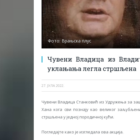
Фото: Врањска плус
Чувени Владица из Влади
уклањања легла стршљена
27. ЈУЛА 2022.
Чувени Владица Станковић из Удружења за заш
Хана кога сви познају као великог заљубљен
стршљена у једној породичној кући.
Погледајте како је изгледала ова акција.