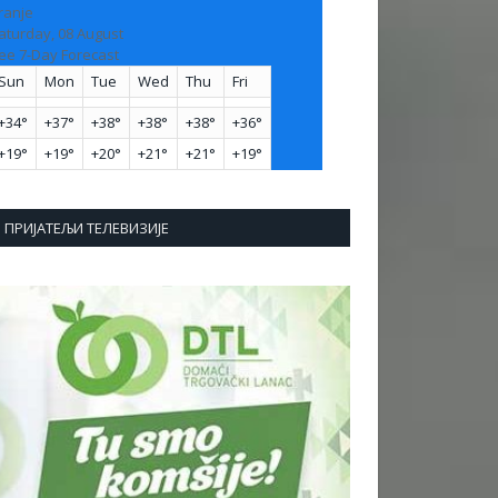
ranje
aturday, 08 August
ee 7-Day Forecast
Sun
Mon
Tue
Wed
Thu
Fri
+
34°
+
37°
+
38°
+
38°
+
38°
+
36°
+
19°
+
19°
+
20°
+
21°
+
21°
+
19°
ПРИЈАТЕЉИ ТЕЛЕВИЗИЈЕ