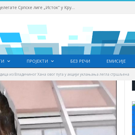
Почео семинар за судије и делегате Српске лиге „Исток“ у Крушевцу
ТИ
ПРОЈЕКТИ
БЕЗ РЕЧИ
ЕМИСИЈЕ
дица из Владичиног Хана овог пута у акцији уклањања легла стршљена
+
°
C
H
L