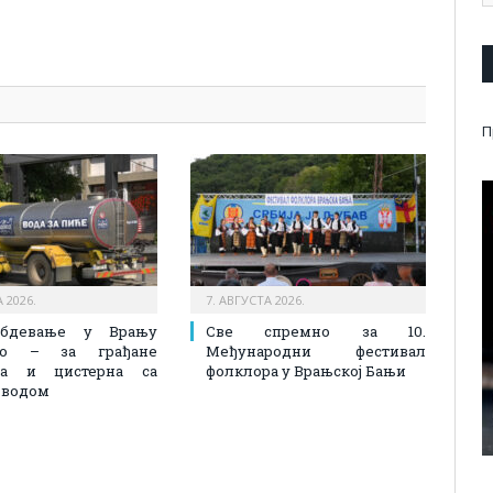
pp
l
are
П
 2026.
7. АВГУСТА 2026.
абдевање у Врању
Све спремно за 10.
лно – за грађане
Међународни фестивал
на и цистерна са
фолклора у Врањској Бањи
 водом