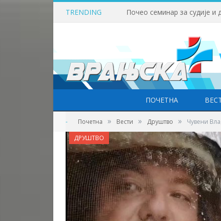
TRENDING
ПОЧЕТНА
ВЕС
»
»
»
-
Почетна
Вести
Друштво
Чувени Вла
ДРУШТВО