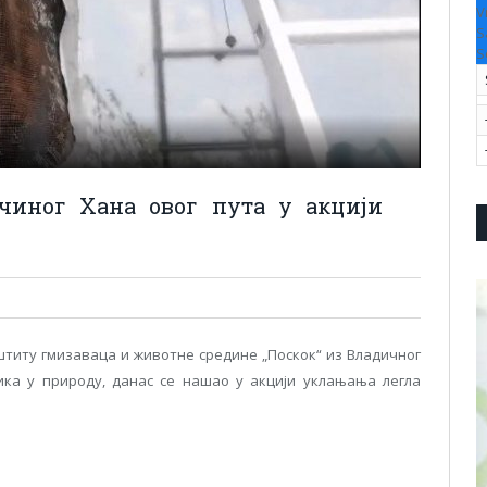
V
S
S
чиног Хана овог пута у акцији
титу гмизаваца и животне средине „Поскок“ из Владичног
ика у природу, данас се нашао у акцији уклањања легла