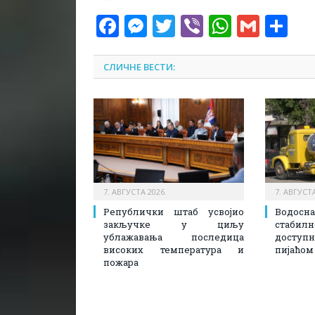
Facebook
Messenger
Twitter
Viber
WhatsA
Gmai
Sh
СЛИЧНЕ ВЕСТИ:
7. АВГУСТА 2026.
7. АВГУСТА
Републички штаб усвојио
Водосн
закључке у циљу
стаби
ублажавања последица
доступ
високих температура и
пијаћом
пожара​