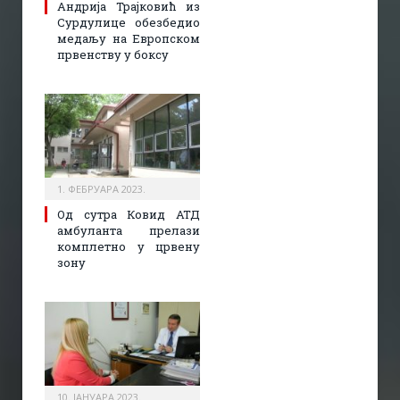
Андрија Трајковић из
Сурдулице обезбедио
медаљу на Европском
првенству у боксу
1. ФЕБРУАРА 2023.
Од сутра Ковид АТД
амбуланта прелази
комплетно у црвену
зону
10. ЈАНУАРА 2023.