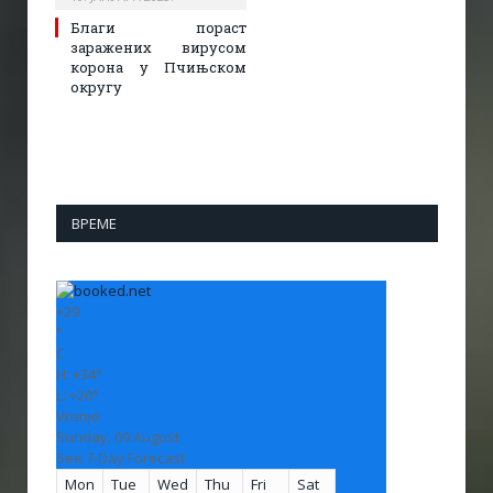
Благи пораст
заражених вирусом
корона у Пчињском
округу
ВРЕМЕ
+
29
°
C
H:
+
34°
L:
+
20°
Vranje
Sunday, 09 August
See 7-Day Forecast
Mon
Tue
Wed
Thu
Fri
Sat