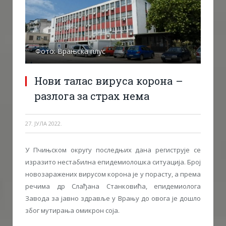
Фото: Врањска плус
Нови талас вируса корона –
разлога за страх нема
27. ЈУЛА 2022.
У Пчињском округу последњих дана региструје се
изразито нестабилна епидемиолошка ситуација. Број
новозаражених вирусом корона је у порасту, а према
речима др Слађана Станковића, епидемиолога
Завода за јавно здравље у Врању до овога је дошло
због мутирања омикрон соја.