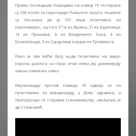
Према последњим подацима на ковид 19 тестиране
су 293 особе са територије Пчињског округа. Анализе
су показале да је 107 лица позитивно на
коронавирус, од тога 57 је из Врања, 21 из Бујановца,
13 из Прешева, 8 из Владичиног Хана, 4 из
Босилеграда, 3 из Сурдулице и један из Трговишта.
Иако је све већи број људи позитивно на вирус
корона, разлога за страх ипак нема јер доминирају
лакше клиничке слике.
Имунизација против ковида 19 одвија се на
пунктовима за вакцинацију у Дому здравља, а
препоручује се старијем становништву, закључио је
др Станковић.