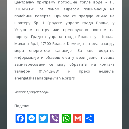
централну припрему потрошне топле воде – НЕ
ОТВАРАТИ”, са пуном адресом пошиљаоца на
полеђини коверте. Пријава се предаје лично на
шалтеру бр. 1 Градске управе града Врања, у
Услужном центру или препоручено поштом на
адресу: Градска управа града Врања, ул. Kраља
Милана бр.1, 17500 Врање. Kомисија за реализацију
мера енергетске санације. За све додатне
информације и обавештења у вези Јавног позива
заинтересовани се могу обратити на контакт
телефон 017/402-381 и преко е-маила:
energetskasanacija@vranje.org.rs
Извор: Градски сајт
Подели:
Facebook
Messenger
Twitter
Viber
WhatsApp
Gmail
Share