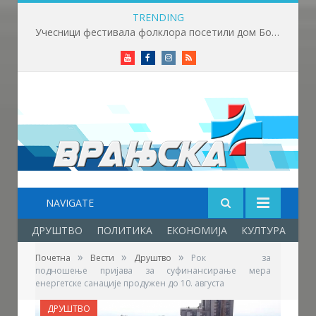
TRENDING
Данас је Света Петка Трнова
Youtube
Facebook
Instagram
RSS
NAVIGATE
ДРУШТВО
ПОЛИТИКА
ЕКОНОМИЈА
КУЛТУРА
ОБ
»
»
»
Почетна
Вести
Друштво
Рок за
подношење пријава за суфинансирање мера
енергетске санације продужен до 10. августа
ДРУШТВО