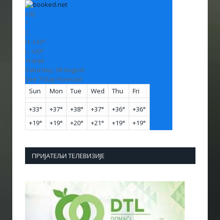
+
32
°
C
H:
+
33°
L:
+
20°
Vranje
Saturday, 08 August
See 7-Day Forecast
Sun
Mon
Tue
Wed
Thu
Fri
+
33°
+
37°
+
38°
+
37°
+
36°
+
36°
+
19°
+
19°
+
20°
+
21°
+
19°
+
19°
ПРИЈАТЕЉИ ТЕЛЕВИЗИЈЕ