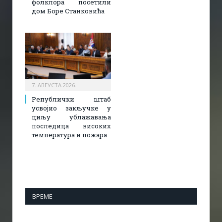
фолклора посетили
дом Боре Станковића
7. АВГУСТА 2026.
Републички штаб
усвојио закључке у
циљу ублажавања
последица високих
температура и пожара​
ВРЕМЕ