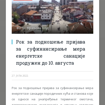
Фото: Врањска плус
Рок за подношење пријава
за суфинансирање мера
енергетске санације
продужен до 10. августа
27. ЈУЛА 2022.
Рок за подношење пријава за суфинансирање мера
енергетске санације породичних кућа и станова које
се односе на унапређење термичког омотача,
термотехничких инсталација и уградњу соларних