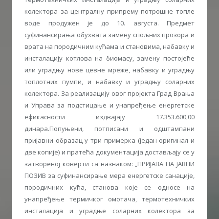
колектора за централну припрему потрошне топле
воде продужен је до 10. августа. Предмет
суфинансирања обухвата замену спољних прозора и
врата на породичним кућама и становима, набавку и
инсталацију котлова на биомасу, замену постојеће
или уградњу нове цевне мреже, набавку и уградњу
топлотних пумпи, и набавку и уградњу соларних
колектора. За реализацију овог пројекта Град Врања
и Управа за подстицање и унапређење енергетске
ефикасности издвајају 17.353.600,00
динара.Попуњени, потписани и одштампани
пријавни образац у три примерка (један оригинал и
две копије) и пратећа документација достављају се у
затвореној коверти са назнаком: „ПРИЈАВА НА ЈАВНИ
ПОЗИВ за суфинансирање мера енергетске санације,
породичних кућа, станова које се односе на
унапређење термичког омотача, термотехничких
инсталација и уградње соларних колектора за