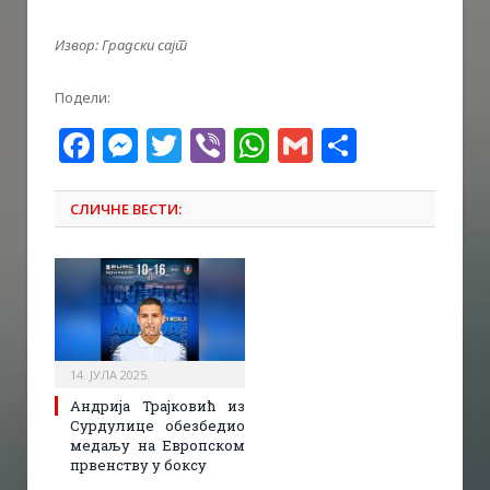
Извор: Градски сајт
Подели:
Facebook
Messenger
Twitter
Viber
WhatsApp
Gmail
Share
СЛИЧНЕ ВЕСТИ:
14. ЈУЛА 2025.
Андрија Трајковић из
Сурдулице обезбедио
медаљу на Европском
првенству у боксу