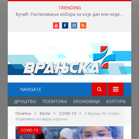
TRENDING
Вучић: Расписивање избора за који дан или недељу
Youtube
Facebook
Instagram
RSS
NAVIGATE
ДРУШТВО
ПОЛИТИКА
ЕКОНОМИЈА
КУЛТУРА
ОБ
»
»
»
Почетна
Вести
COVID-19
У Врању 50 особа
позитивно на вирус корона
COVID-19