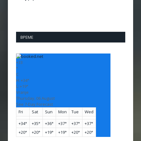
ВРЕМЕ
+
33
°
C
H:
+
34°
L:
+
19°
Vranje
Thursday, 06 August
See 7-Day Forecast
Fri
Sat
Sun
Mon
Tue
Wed
+
34°
+
35°
+
36°
+
37°
+
37°
+
37°
+
20°
+
20°
+
19°
+
19°
+
20°
+
20°