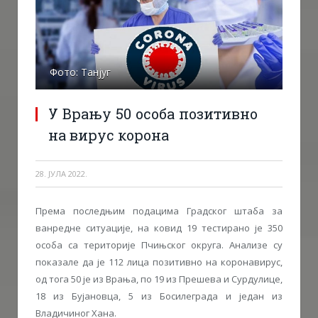
Фото: Танјуг
У Врању 50 особа позитивно
на вирус корона
28. ЈУЛА 2022.
Према последњим подацима Градског штаба за
ванредне ситуације, на ковид 19 тестирано је 350
особа са територије Пчињског округа. Анализе су
показале да је 112 лица позитивно на коронавирус,
од тога 50 је из Врања, по 19 из Прешева и Сурдулице,
18 из Бујановца, 5 из Босилеграда и један из
Владичиног Хана.