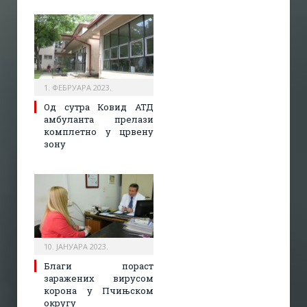
1. ФЕБРУАРА 2023.
Од сутра Ковид АТД
амбуланта прелази
комплетно у црвену
зону
10. ЈАНУАРА 2023.
Благи пораст
заражених вирусом
корона у Пчињском
округу