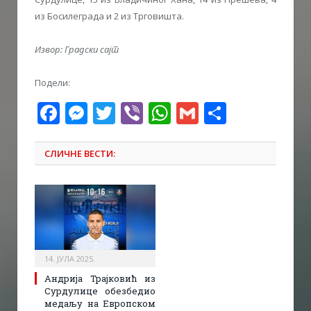
из Босилеграда и 2 из Трговишта.
Извор: Градски сајт
Подели:
Facebook
Messenger
Twitter
Viber
WhatsApp
Gmail
Share
СЛИЧНЕ ВЕСТИ:
14. ЈУЛА 2025.
Андрија Трајковић из
Сурдулице обезбедио
медаљу на Европском