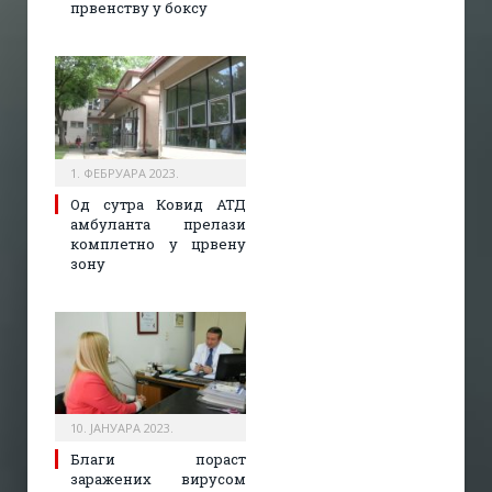
првенству у боксу
1. ФЕБРУАРА 2023.
Од сутра Ковид АТД
амбуланта прелази
комплетно у црвену
зону
10. ЈАНУАРА 2023.
Благи пораст
заражених вирусом