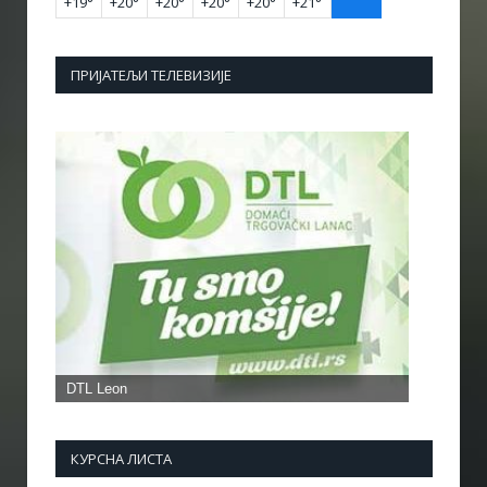
+
19°
+
20°
+
20°
+
20°
+
20°
+
21°
ПРИЈАТЕЉИ ТЕЛЕВИЗИЈЕ
КУРСНА ЛИСТА