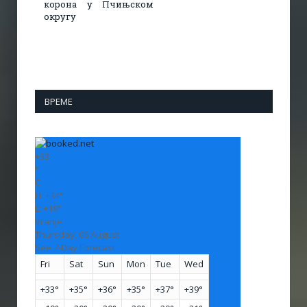
корона у Пчињском
округу
ВРЕМЕ
+
33
°
C
H:
+
34°
L:
+
19°
Vranje
Thursday, 06 August
See 7-Day Forecast
Fri
Sat
Sun
Mon
Tue
Wed
+
33°
+
35°
+
36°
+
35°
+
37°
+
39°