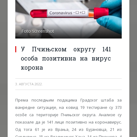
Foto screenshot
У Пчињском округу 141
особа позитивна на вирус
корона
3. АВГУСТА 2022.
Према последњим подацима Градског штаба за
ванредне ситуације, на ковид 19 тестиране су 373
особе са територије Пчињског округа. Анализе су
показале да је 141 лице позитивно на коронавирус.
Од тога 61 је из Врања, 24 из Бујановца, 21 из
Сурдулице, 15 из Владичиног Хана, 14 из Прешева, 4