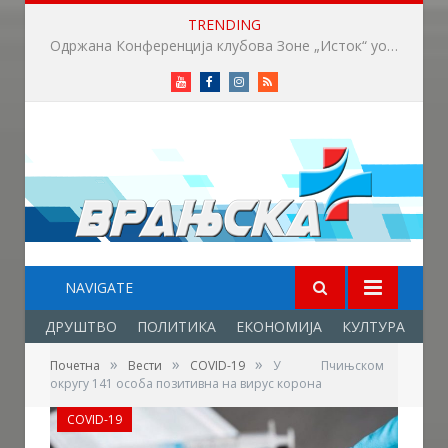
TRENDING
Вучић: Расписивање избора за који дан или недељу
Youtube
Facebook
Instagram
RSS
NAVIGATE
ДРУШТВО
ПОЛИТИКА
ЕКОНОМИЈА
КУЛТУРА
ОБ
»
»
»
Почетна
Вести
COVID-19
У Пчињском
округу 141 особа позитивна на вирус корона
COVID-19