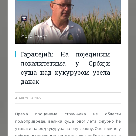
Фото: Танјуг
Гаралејић: На појединим
локалитетима у Србији
суша над кукурузом узела
данак
4. АВГУСТА 2022.
Према проценама стручњака из области
пољопривреде, велика суша овог лета сигурно ће
утицати на род кукуруза за ову сезону. Ове године у
појединим деловима земље кукуруз добро напредује