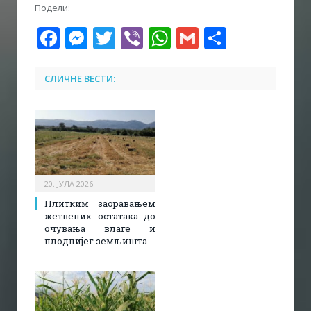
Подели:
Facebook
Messenger
Twitter
Viber
WhatsApp
Gmail
Share
СЛИЧНЕ ВЕСТИ:
20. ЈУЛА 2026.
Плитким заоравањем
жетвених остатака до
очувања влаге и
плоднијег земљишта