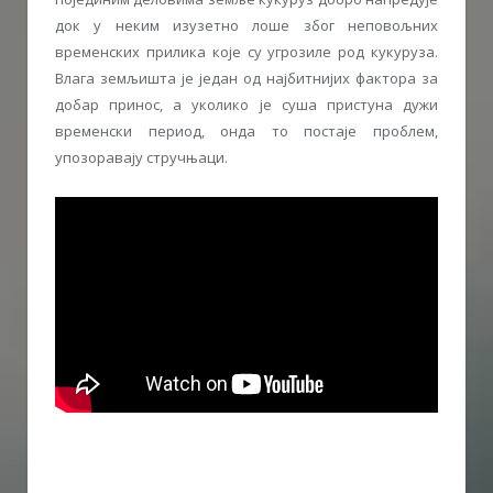
док у неким изузетно лоше због неповољних
временских прилика које су угрозиле род кукуруза.
Влага земљишта је један од најбитнијих фактора за
добар принос, а уколико је суша пристуна дужи
временски период, онда то постаје проблем,
упозоравају стручњаци.