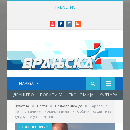
TRENDING
Више од 100 бициклиста возило до Врањске Бање
Youtube
Facebook
Instagram
RSS
NAVIGATE
ДРУШТВО
ПОЛИТИКА
ЕКОНОМИЈА
КУЛТУРА
ОБ
»
»
»
Почетна
Вести
Пољопривреда
Гаралејић:
На појединим локалитетима у Србији суша над
кукурузом узела данак
ПОЉОПРИВРЕДА