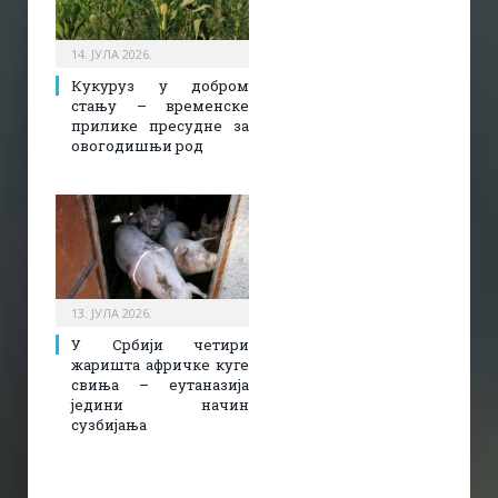
14. ЈУЛА 2026.
Кукуруз у добром
стању – временске
прилике пресудне за
овогодишњи род
13. ЈУЛА 2026.
У Србији четири
жаришта афричке куге
свиња – еутаназија
једини начин
сузбијања