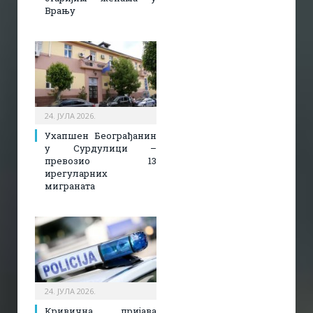
Врању
24. ЈУЛА 2026.
Ухапшен Београђанин
у Сурдулици –
превозио 13
ирегуларних
миграната
24. ЈУЛА 2026.
Кривична пријава