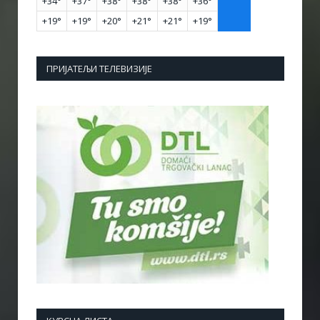
+
34°
+
37°
+
38°
+
38°
+
38°
+
36°
+
19°
+
19°
+
20°
+
21°
+
21°
+
19°
ПРИЈАТЕЉИ ТЕЛЕВИЗИЈЕ