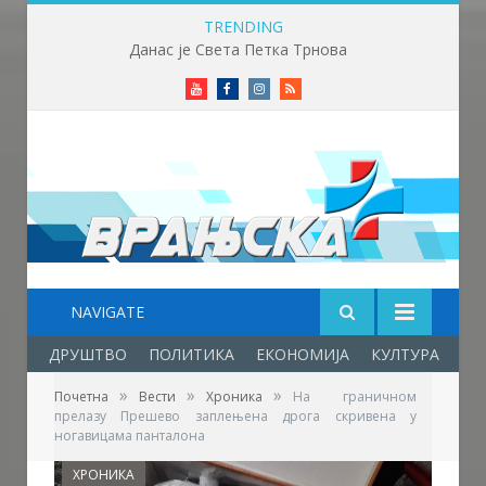
TRENDING
Данас је Света Петка Трнова
Youtube
Facebook
Instagram
RSS
NAVIGATE
ДРУШТВО
ПОЛИТИКА
ЕКОНОМИЈА
КУЛТУРА
ОБ
»
»
»
Почетна
Вести
Хроника
На граничном
прелазу Прешево заплењена дрога скривена у
ногавицама панталона
ХРОНИКА