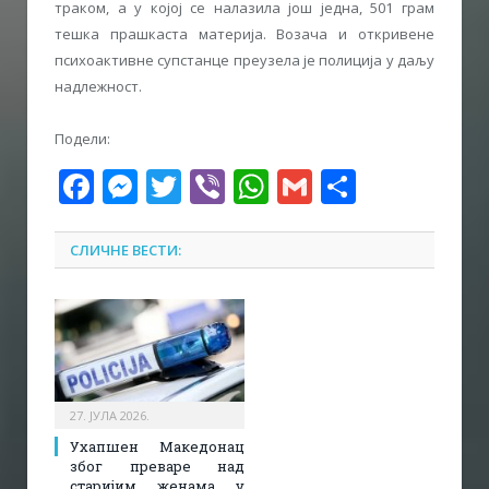
траком, а у којој се налазила још једна, 501 грам
тешка прашкаста материја. Возача и откривене
психоактивне супстанце преузела је полиција у даљу
надлежност.
Подели:
Facebook
Messenger
Twitter
Viber
WhatsApp
Gmail
Share
СЛИЧНЕ ВЕСТИ:
27. ЈУЛА 2026.
Ухапшен Македонац
због преваре над
старијим женама у