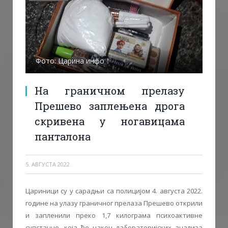
Фото: Царина инфо
На граничном прелазу
Прешево заплењена дрога
скривена у ногавицама
панталона
5. АВГУСТА 2022.
Цариници су у сарадњи са полицијом 4. августа 2022.
године на улазу граничног прелаза Прешево открили
и запленили преко 1,7 килограма психоактивне
супстанце, која ће након лабораторијских анализа