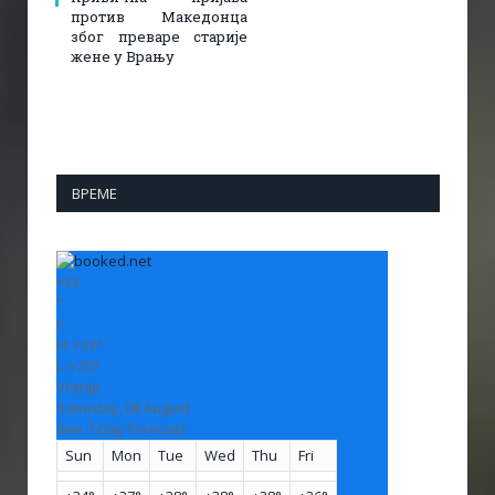
против Македонца
због преваре старије
жене у Врању
ВРЕМЕ
+
33
°
C
H:
+
33°
L:
+
20°
Vranje
Saturday, 08 August
See 7-Day Forecast
Sun
Mon
Tue
Wed
Thu
Fri