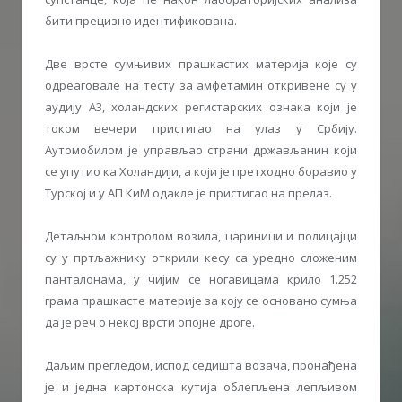
бити прецизно идентификована.
Две врсте сумњивих прашкастих материја које су
одреаговале на тесту за амфетамин откривене су у
аудију А3, холандских регистарских ознака који је
током вечери пристигао на улаз у Србију.
Аутомобилом је управљао страни држављанин који
се упутио ка Холандији, а који је претходно боравио у
Турској и у АП КиМ одакле је пристигао на прелаз.
Детаљном контролом возила, цариници и полицајци
су у пртљажнику открили кесу са уредно сложеним
панталонама, у чијим се ногавицама крилo 1.252
грама прашкасте материје за коју се основано сумња
да је реч о некој врсти опојне дроге.
Даљим прегледом, испод седишта возача, пронађена
је и једна картонска кутија облепљена лепљивом