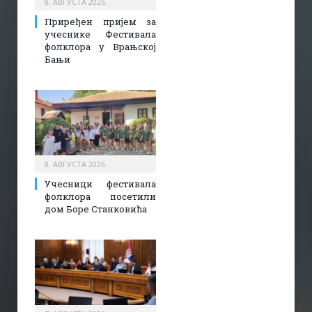
8. АВГУСТА 2026.
Приређен пријем за
учеснике Фестивала
фолклора у Врањској
Бањи
8. АВГУСТА 2026.
Учесници фестивала
фолклора посетили
дом Боре Станковића