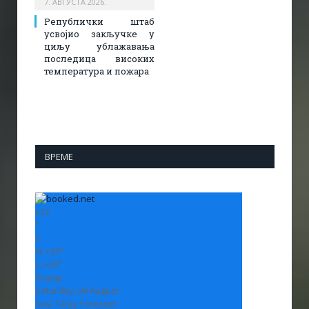
7. АВГУСТА 2026.
Републички штаб
усвојио закључке у
циљу ублажавања
последица високих
температура и пожара​
ВРЕМЕ
+
32
°
C
H:
+
33°
L:
+
20°
Vranje
Saturday, 08 August
See 7-Day Forecast