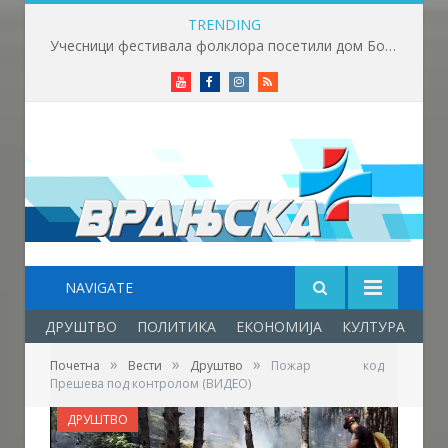
TRENDING
Учесници фестивала фолклора посетили дом Боре Станковића
Youtube
Facebook
Instagram
RSS
NAVIGATE
ДРУШТВО
ПОЛИТИКА
ЕКОНОМИЈА
КУЛТУРА
ОБ
»
»
»
Почетна
Вести
Друштво
Пожар код
Прешева под контролом (ВИДЕО)
ДРУШТВО