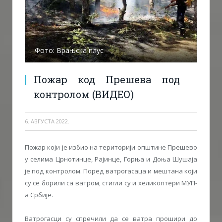
Фото: Врањска плус
Пожар код Прешева под
контролом (ВИДЕО)
6. АВГУСТА 2022.
Пожар који је избио на територији општине Прешево
у селима Црнотинце, Рајинце, Горња и Доња Шушаја
је под контролом. Поред ватрогасаца и мештана који
су се борили са ватром, стигли су и хеликоптери МУП-
а Србије.
Ватрогасци су спречили да се ватра прошири до