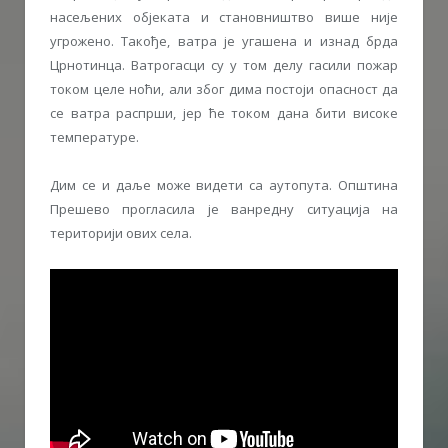
насељених објеката и становништво више није
угрожено. Такође, ватра је угашена и изнад брда
Црнотинца. Ватрогасци су у том делу гасили пожар
током целе ноћи, али због дима постоји опасност да
се ватра распрши, јер ће током дана бити високе
температуре.
Дим се и даље може видети са аутопута. Општина
Прешево прогласила је ванредну ситуација на
територији ових села.