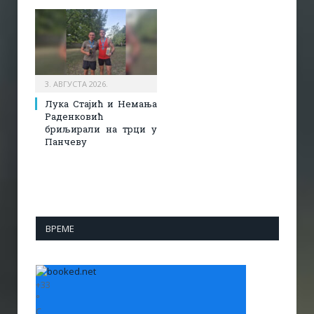
3. АВГУСТА 2026.
Лука Стајић и Немања
Раденковић
бриљирали на трци у
Панчеву
ВРЕМЕ
+
33
°
C