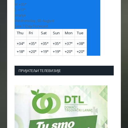
H:
+
35°
L:
+
17°
Vranje
Wednesday, 05 August
See 7-Day Forecast
Thu
Fri
Sat
Sun
Mon
Tue
+
34°
+
35°
+
35°
+
35°
+
37°
+
38°
+
18°
+
20°
+
19°
+
19°
+
20°
+
20°
ПРИЈАТЕЉИ ТЕЛЕВИЗИЈЕ