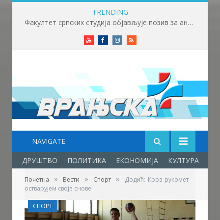
TRENDING
Факултет српских студија објављује позив за ангажовање лектора српског језика на Универзитету ,,HISU“ у Кини
Youtube
Facebook
Instagram
RSS
NAVIGATE
ДРУШТВО
ПОЛИТИКА
ЕКОНОМИЈА
КУЛТУРА
ОБ
»
»
»
Почетна
Вести
Спорт
Додић: Кроз рукомет
остварујем своје снове
СПОРТ