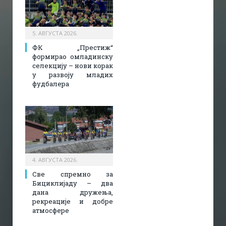
5. АВГУСТА 2026.
ФК „Престиж“
формирао омладинску
селекцију – нови корак
у развоју младих
фудбалера
4. АВГУСТА 2026.
Све спремно за
Бициклијаду – два
дана дружења,
рекреације и добре
атмосфере