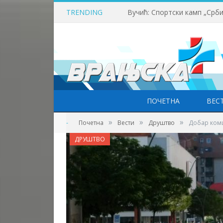
TRENDING
ПОЧЕТНА
ВЕС
»
»
»
-
Почетна
Вести
Друштво
Добар комш
ДРУШТВО