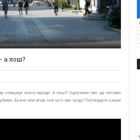
V
T
S
– а лош?
бар комшија злата вреди. А лош?! Одлучили смо да питамо
биве, бучне или ипак оне што све знају? Погледајте какве