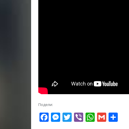
Подели:
Facebook
Messenger
Twitter
Viber
WhatsA
Gmai
Sh