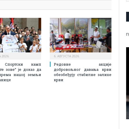
П
 2026.
6. АВГУСТА 2026.
: Спортски камп
Редовне акције
 те зове“ је доказ да
добровољног давања крви
према нашој земљи
обезбеђују стабилне залихе
анице
крви