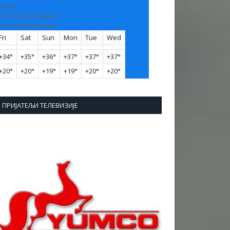
ranje
hursday, 06 August
ee 7-Day Forecast
Fri
Sat
Sun
Mon
Tue
Wed
+
34°
+
35°
+
36°
+
37°
+
37°
+
37°
+
20°
+
20°
+
19°
+
19°
+
20°
+
20°
ПРИЈАТЕЉИ ТЕЛЕВИЗИЈЕ