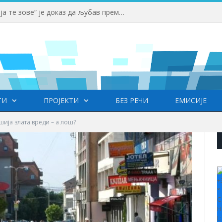
Вучић: Спортски камп „Србија те зове“ је доказ да љубав према нашој земљи нема границе
ТИ
ПРОЈЕКТИ
БЕЗ РЕЧИ
ЕМИСИЈЕ
ија злата вреди – а лош?
+
°
C
H
L