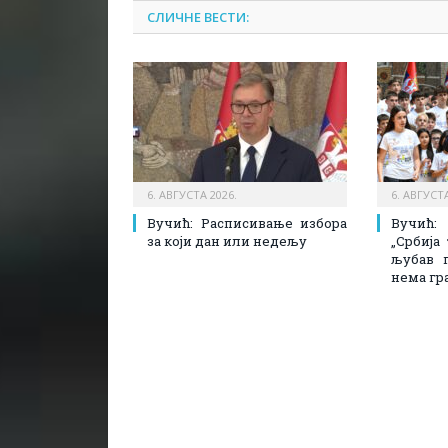
СЛИЧНЕ ВЕСТИ:
6. АВГУСТА 2026.
6. АВГУСТА
Вучић: Расписивање избора
Вучић
за који дан или недељу
„Србија
љубав 
нема гр