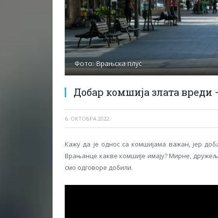
Фото: Врањска плус
Добар комшија злата вреди 
6. ОКТОБРА 2022.
Кажу да је однос са комшијама важан, јер до
Врањанце какве комшије имају? Мирне, дружељу
смо одговоре добили.