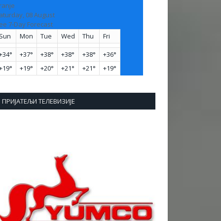
ranje
aturday, 08 August
ee 7-Day Forecast
Sun
Mon
Tue
Wed
Thu
Fri
+
34°
+
37°
+
38°
+
38°
+
38°
+
36°
+
19°
+
19°
+
20°
+
21°
+
21°
+
19°
ПРИЈАТЕЉИ ТЕЛЕВИЗИЈЕ