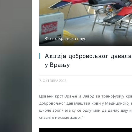
Фото: Врањска плус
Акција добровољног давал
у Врању
7. ОКТОБРА 2022.
Црвени крст Врање и Завод за трансфузију крв
добровољног давалаштва крви у Медицинској ш
школе због чега су се одлучили да данас дају 
спасите некоме живот“