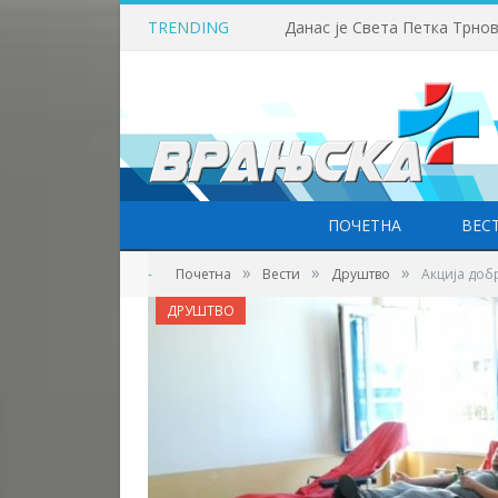
TRENDING
Данас је Света Петка Трно
ПОЧЕТНА
ВЕС
»
»
»
-
Почетна
Вести
Друштво
Акција доб
ДРУШТВО