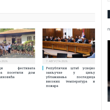
pp
l
are
П
 2026.
7. АВГУСТА 2026.
ици фестивала
Републички штаб усвојио
ора посетили дом
закључке у циљу
анковића
ублажавања последица
високих температура и
пожара​