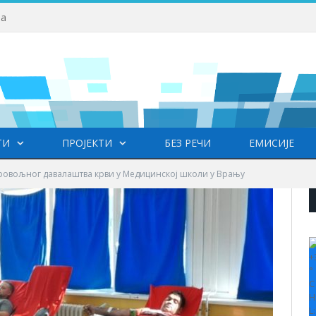
ва
ТИ
ПРОЈЕКТИ
БЕЗ РЕЧИ
ЕМИСИЈЕ
ровољног давалаштва крви у Медицинској школи у Врању
+
°
C
H
L