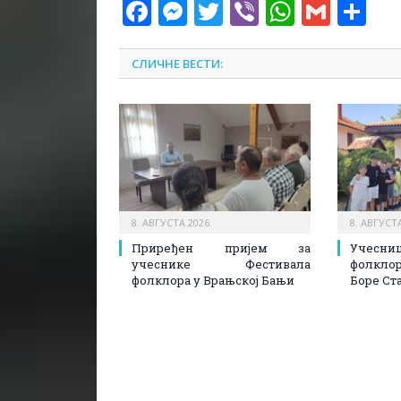
Facebook
Messenger
Twitter
Viber
WhatsA
Gmai
Sh
СЛИЧНЕ ВЕСТИ:
8. АВГУСТА 2026.
8. АВГУСТА
Приређен пријем за
Учесн
учеснике Фестивала
фолкл
фолклора у Врањској Бањи
Боре Ст