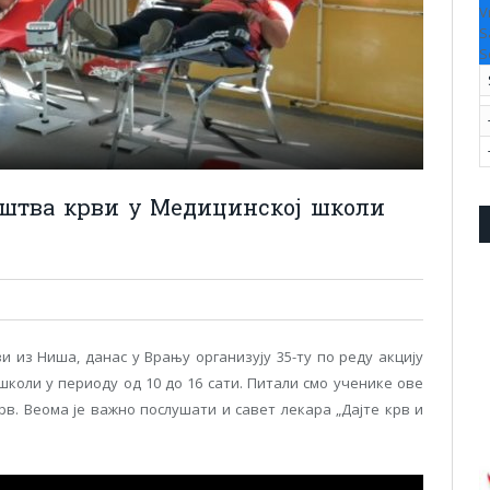
V
S
S
аштва крви у Медицинској школи
и из Ниша, данас у Врању организују 35-ту по реду акцију
коли у периоду од 10 до 16 сати. Питали смо ученике ове
крв. Веома је важно послушати и савет лекара „Дајте крв и