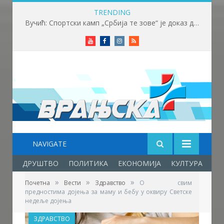
TRENDING
Вучић: Спортски камп „Србија те зове“ је доказ да љубав према нашој земљи нема границе
Youtube
Facebook
Instagram
RSS
NAVIGATE
ДРУШТВО
ПОЛИТИКА
ЕКОНОМИЈА
КУЛТУРА
ОБ
»
»
»
Почетна
Вести
Здравство
О свим
предностима дојења за маму и бебу у оквиру Светске
недеље дојења
ЗДРАВСТВО