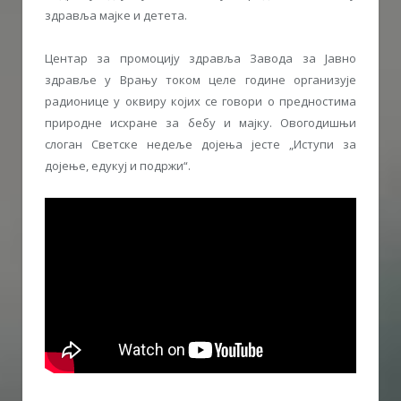
здравља мајке и детета.
Центар за промоцију здравља Завода за Јавно
здравље у Врању током целе године организује
радионице у оквиру којих се говори о предностима
природне исхране за бебу и мајку. Овогодишњи
слоган Светске недеље дојења јесте „Иступи за
дојење, едукуј и подржи“.