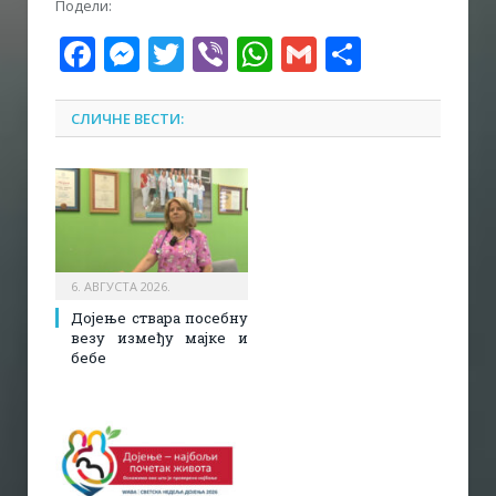
Подели:
Facebook
Messenger
Twitter
Viber
WhatsApp
Gmail
Share
СЛИЧНЕ ВЕСТИ:
6. АВГУСТА 2026.
Дојење ствара посебну
везу између мајке и
бебе