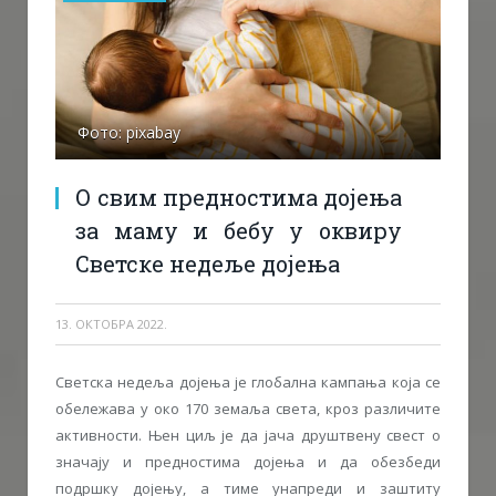
Фото: pixabay
О свим предностима дојења
за маму и бебу у оквиру
Светске недеље дојења
13. ОКТОБРА 2022.
Светска недеља дојења је глобална кампања која се
обележава у око 170 земаља света, кроз различите
активности. Њен циљ је да јача друштвену свест о
значају и предностима дојења и да обезбеди
подршку дојењу, а тиме унапреди и заштиту