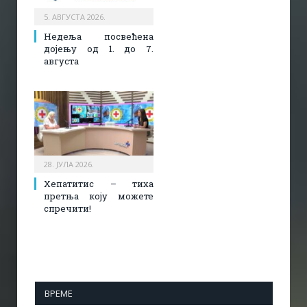
5. АВГУСТА 2026.
Недеља посвећена
дојењу од 1. до 7.
августа
28. ЈУЛА 2026.
Хепатитис – тиха
претња коју можете
спречити!
ВРЕМЕ