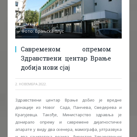
Фото: Врањска плус
Савременом опремом
Здравствени центар Врање
добија нови сјај
2. НОВЕМБРА 2022.
Здравствени центар Врање добио је вредне
донације из Новог Сада, Панчева, Смедерева и
Крагујевца. Такође, Министарство здравља је
донирало опрему и савремене дијагностичке
апарате у виду два скенера, мамографа, ултразвука
и два санитетска возила. Директор Здравственог