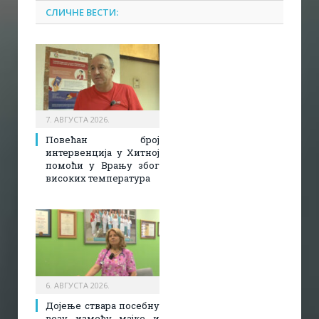
СЛИЧНЕ ВЕСТИ:
7. АВГУСТА 2026.
Повећан број
интервенција у Хитној
помоћи у Врању због
високих температура
6. АВГУСТА 2026.
Дојење ствара посебну
везу између мајке и