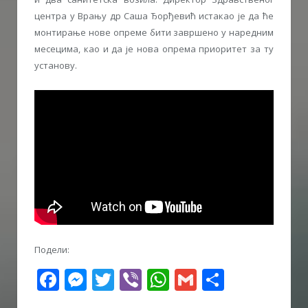
центра у Врању др Саша Ђорђевић истакао је да ће
монтирање нове опреме бити завршено у наредним
месецима, као и да је нова опрема приоритет за ту
установу.
Подели:
Facebook
Messenger
Twitter
Viber
WhatsApp
Gmail
Share