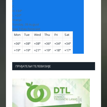
°
C
H:
+
34°
L:
+
20°
Vranje
Sunday, 09 August
See 7-Day Forecast
Mon
Tue
Wed
Thu
Fri
Sat
+
36°
+
38°
+
38°
+
36°
+
34°
+
34°
+
19°
+
19°
+
21°
+
19°
+
18°
+
17°
ПРИЈАТЕЉИ ТЕЛЕВИЗИЈЕ