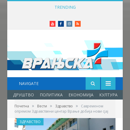
TRENDING
Приређен пријем за учеснике Фестивала фолклора у Врањској Бањи
Youtube
Facebook
Instagram
RSS
NAVIGATE
ДРУШТВО
ПОЛИТИКА
ЕКОНОМИЈА
КУЛТУРА
ОБ
»
»
»
Почетна
Вести
Здравство
Савременом
опремом Здравствени центар Врање добија нови сјај
ЗДРАВСТВО