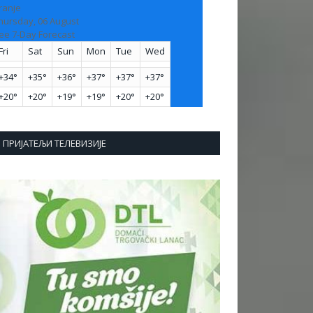
ranje
hursday, 06 August
ee 7-Day Forecast
Fri
Sat
Sun
Mon
Tue
Wed
+
34°
+
35°
+
36°
+
37°
+
37°
+
37°
+
20°
+
20°
+
19°
+
19°
+
20°
+
20°
ПРИЈАТЕЉИ ТЕЛЕВИЗИЈЕ