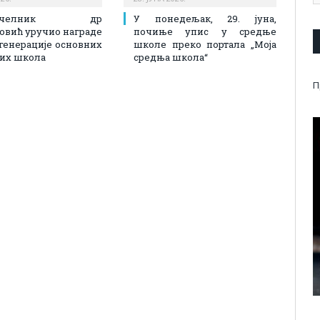
оначелник др
У понедељак, 29. јуна,
вић уручио награде
почиње упис у средње
генерације основних
школе преко портала „Моја
их школа
средња школа“
П