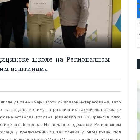
V
T
S
дицинске школе на Регионалном
ким вештинама
школе у Врању имају широк дијапазон интересовања, зато
ој награда које стижу са различитих такмичења рекла је
зовне установе Гордана Јовановић за ТВ Врањска плус.
 стиже из Лесковца. На недавно одржаном Регионалном
олаца у предузетничким вештинама у овом граду, под
зов, ученик ове школе Милан Манић освојио је прво место,