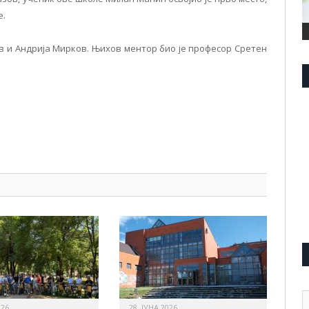
е.
в и Андрија Мирков. Њихов ментор био је професор Сретен
pp
l
are
А
026.
28. ЈУНА 2026.