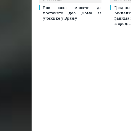
Ево како можете да
Град
постанете део Дома за
Миленко
ученике у Врању
ђацима 
и средњ