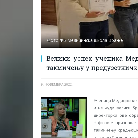
Фото ФБ Медицинска школа Врање
Велики успех ученика Ме
такмичењу у предузетнич
9. НОВЕМБРА 2022.
Ученици Медицинске 
и не чуди велики бр
директорка ове обра
Најновије признање
такмичењу средњошк
називом Пословни иза