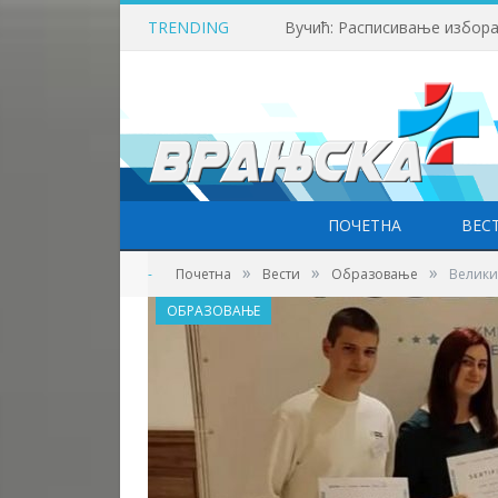
TRENDING
Вучић: Расписивање избора
ПОЧЕТНА
ВЕС
»
»
»
-
Почетна
Вести
Образовање
Велики
ОБРАЗОВАЊЕ