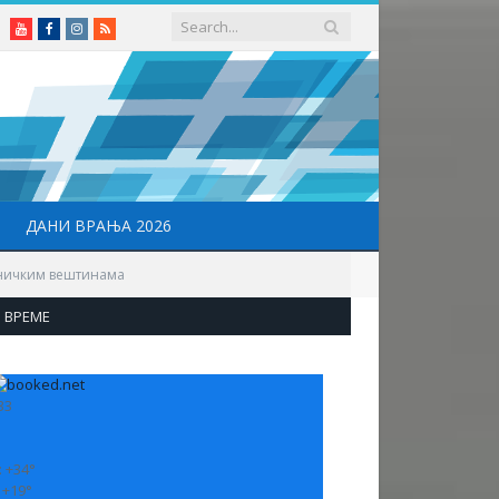
Youtube
Facebook
Instagram
RSS
ДАНИ ВРАЊА 2026
тничким вештинама
ВРЕМЕ
33
:
+
34°
:
+
19°