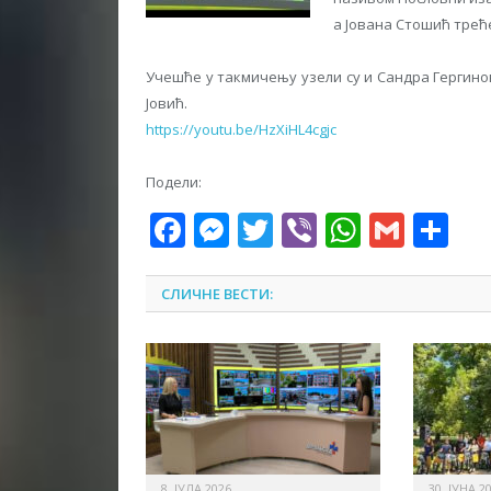
а Јована Стошић трећ
Учешће у такмичењу узели су и Сандра Гергино
Јовић.
https://youtu.be/HzXiHL4cgjc
Подели:
Facebook
Messenger
Twitter
Viber
WhatsA
Gmai
Sh
СЛИЧНЕ ВЕСТИ:
8. ЈУЛА 2026.
30. ЈУНА 2