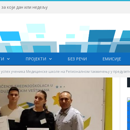
 за који дан или недељу
ТИ
ПРОЈЕКТИ
БЕЗ РЕЧИ
ЕМИСИЈЕ
 успех ученика Медицинске школе на Регионалном такмичењу у предузе
+
°
C
H
L