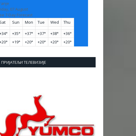
ranje
riday, 07 August
ee 7-Day Forecast
Sat
Sun
Mon
Tue
Wed
Thu
+
34°
+
35°
+
37°
+
37°
+
38°
+
36°
+
20°
+
19°
+
20°
+
20°
+
20°
+
20°
ПРИЈАТЕЉИ ТЕЛЕВИЗИЈЕ