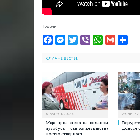
Подели:
Facebook
Messenger
Twitter
Viber
WhatsA
Gmai
Sh
СЛИЧНЕ ВЕСТИ:
6. АВГУСТА 2025.
29. ДЕЦЕМ
Maja прва жена за воланом
Верујет
аутобуса – сан из детињства
доносе 
постао стварност