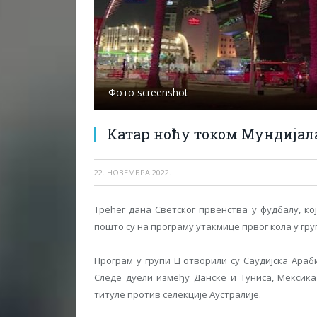
Фото screenshot
Катар ноћу током Мундијал
22. НОВЕМБРА 2022.
Трећег дана Светског првенства у фудбалу, ко
пошто су на програму утакмице првог кола у гру
Програм у групи Ц отворили су Саудијска Араб
Следе дуели између Данске и Туниса, Мексик
титуле против селекције Аустралије.