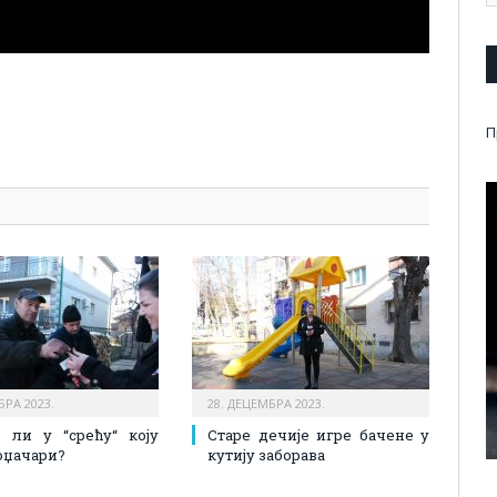
pp
l
are
П
БРА 2023.
28. ДЕЦЕМБРА 2023.
е ли у “срећу“ коју
Старе дечије игре бачене у
оџачари?
кутију заборава