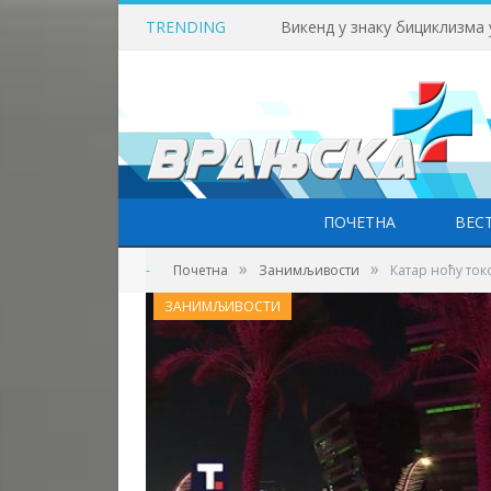
TRENDING
Викенд у знаку бициклизма
ПОЧЕТНА
ВЕС
»
»
-
Почетна
Занимљивости
Катар ноћу ток
ЗАНИМЉИВОСТИ