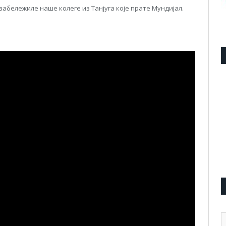
 забележиле наше колеге из Танјуга које прате Мундијал.
А