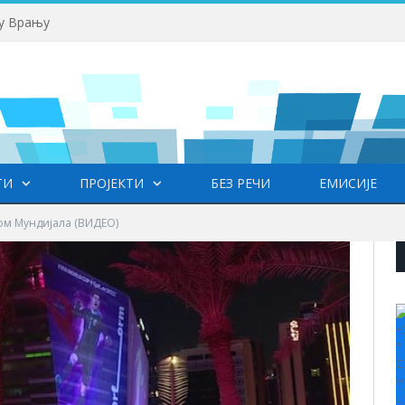
 у Врању
ТИ
ПРОЈЕКТИ
БЕЗ РЕЧИ
ЕМИСИЈЕ
ом Мундијала (ВИДЕО)
+
°
C
H
L