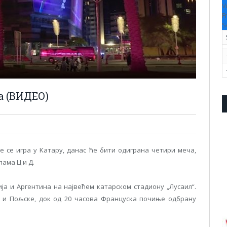
V
F
S
а (ВИДЕО)
је се игра у Kатару, данас ће бити одиграна четири меча,
пама Ц и Д.
ија и Аргентина на највећем катарском стадиону „Лусаил“.
а и Пољске, док од 20 часова Француска почиње одбрану