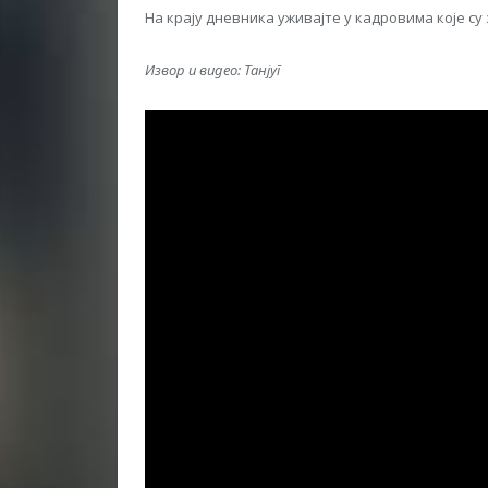
На крају дневника уживајте у кадровима које су
Извор и видео: Танјуг