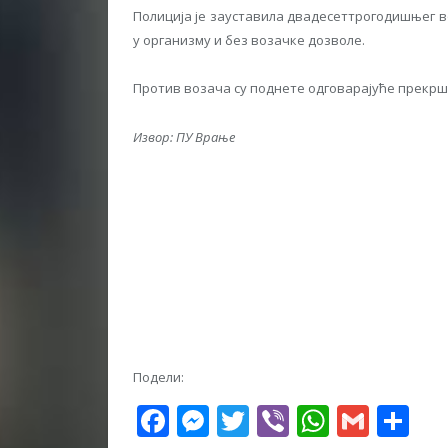
Полиција је зауставила двадесеттрогодишњег во
у организму и без возачке дозволе.
Против возача су поднете одговарајуће прекрша
Извор: ПУ Врање
Подели:
Facebook
Messenger
Twitter
Viber
WhatsA
Gmai
Sh