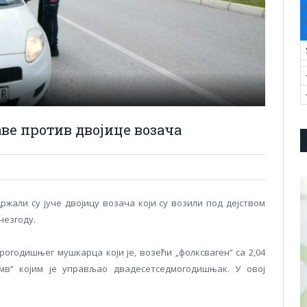
V
S
S
ве против двојице возача
жали су јуче двојицу возача који су возили под дејством
незгоду.
рогодишњег мушкарца који је, возећи „фолксваген“ са 2,04
мв“ којим је управљао двадесетседмогодишњак. У овој