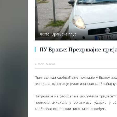
Фото: Врањска плус
ПУ Врање: Прекршајне прија
9. МАРТА 2023.
Припадници саобраћајне полиције у Врању задр
алкохола, од којих је један изазвао саобраћајну 
Патрола је из саобраћаја искључила тридесетт
промила алкохола у организму, ударио у „б
саобраћајној незгоди нико није повређен.