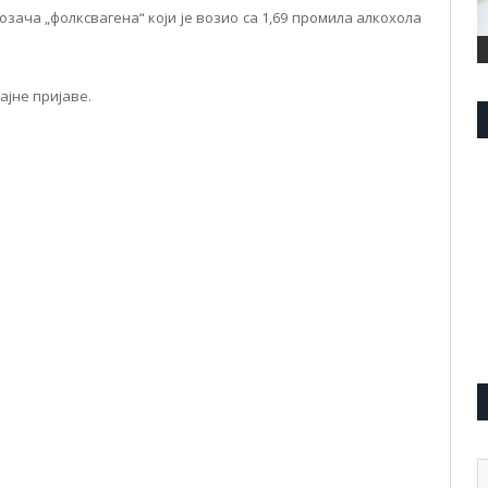
зача „фолксвагена“ који је возио са 1,69 промила алкохола
јне пријаве.
pp
l
are
А