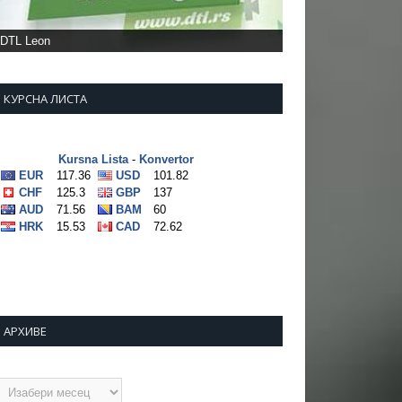
DTL Leon
КУРСНА ЛИСТА
АРХИВЕ
рхиве