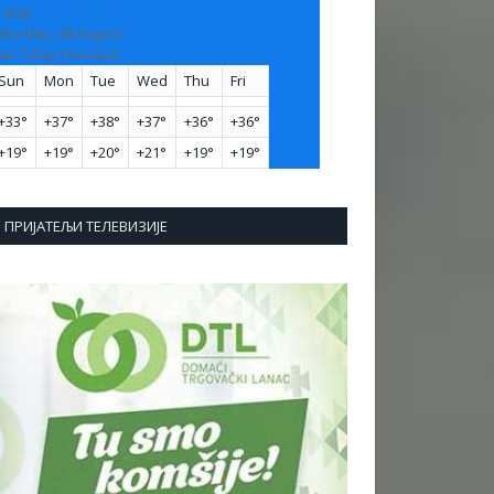
ranje
aturday, 08 August
ee 7-Day Forecast
Sun
Mon
Tue
Wed
Thu
Fri
+
33°
+
37°
+
38°
+
37°
+
36°
+
36°
+
19°
+
19°
+
20°
+
21°
+
19°
+
19°
ПРИЈАТЕЉИ ТЕЛЕВИЗИЈЕ