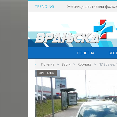
TRENDING
Учесници фестивала фолкл
ПОЧЕТНА
ВЕС
»
»
»
-
Почетна
Вести
Хроника
ПУ Врање: 
ХРОНИКА