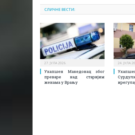
СЛИЧНЕ ВЕСТИ:
27. ЈУЛА 2026.
24. ЈУЛА 2
Ухапшен Македонац због
Ухапш
преваре над старијим
Сурдул
женама у Врању
ирегула