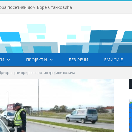
ора посетили дом Боре Станковића
ТИ
ПРОЈЕКТИ
БЕЗ РЕЧИ
ЕМИСИЈЕ
Прекршајне пријаве против двојице возача
+
°
C
H
L