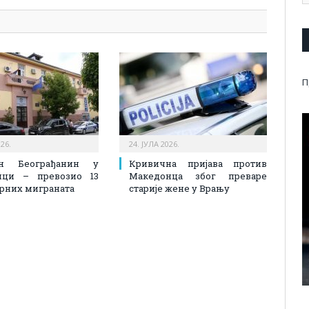
П
026.
24. ЈУЛА 2026.
ен Београђанин у
Кривична пријава против
ици – превозио 13
Македонца због преваре
рних миграната
старије жене у Врању