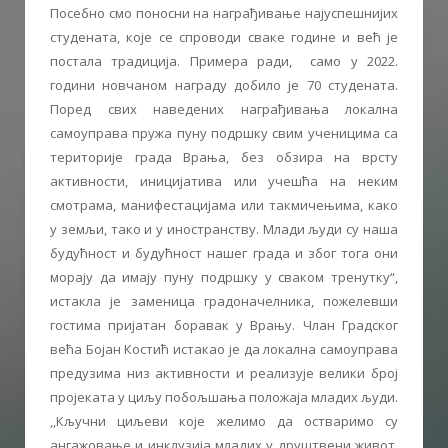
Посебно смо поносни на награђивање најуспешнијих
студената, које се спроводи сваке године и већ је
постала традиција. Примера ради, само у 2022.
години новчаном награду добило је 70 студената.
Поред свих наведених награђивања локална
самоуправа пружа пуну подршку свим ученицима са
територије града Врања, без обзира на врсту
активности, иницијатива или учешћа на неким
смотрама, манифестацијама или такмичењима, како
у земљи, тако и у иностранству. Млади људи су наша
будућност и будућност нашег града и због тога они
морају да имају пуну подршку у сваком тренутку“,
истакла је заменица градоначелника, пожелевши
гостима пријатан боравак у Врању. Члан Градског
већа Бојан Костић истакао је да локална самоуправа
предузима низ активности и реализује велики број
пројеката у циљу побољшања положаја младих људи.
,,Кључни циљеви које желимо да остваримо су
ангажовање и инклузија младих у друштвени живот,