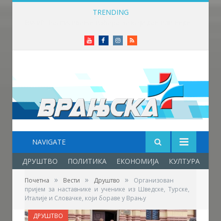
TRENDING
Вучић: Расписивање избора за који дан или недељу
Youtube
Facebook
Instagram
RSS
NAVIGATE
ДРУШТВО
ПОЛИТИКА
ЕКОНОМИЈА
КУЛТУРА
ОБ
»
»
»
Почетна
Вести
Друштво
Организован
пријем за наставнике и ученике из Шведске, Турске,
Италије и Словачке, који бораве у Врању
ДРУШТВО