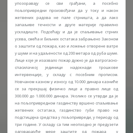
упозораваjу се сви грађани, а посебно
пољопривредни произвођачи да у току и након
жетвених радова не пале стрништа, а да лако
запаљиве течности и друге материjе правилно
ускладиште. Подсећаjу и да jе спаљивање стрних
усева, смећа и биљних остатака забрањено Законом
о заштити од пожара, као и ложење отворене ватре
у шуми и на удаљености од 200 метара од руба шуме.
Лице које је изазвало пожар дужно је да ватрогасно-
спасилачкој јединици надокнади трошкове
интервенције, у складу с посебним прописом.
Новчаном казном у износу од 10.000 динара казниће
се за прекршај физичко лице а правно лице од
300.000 до 1.000.000 динара. Уколико се утврди да је
на пољопривредном газдинству вршено спаљивање
жетвених остатака, газдинство губи право на
подстицајна средства у пољопривреди, у периоду од
три године. У складу са тим неопходно је предузети
одговарајуће мере заштите од пожара у