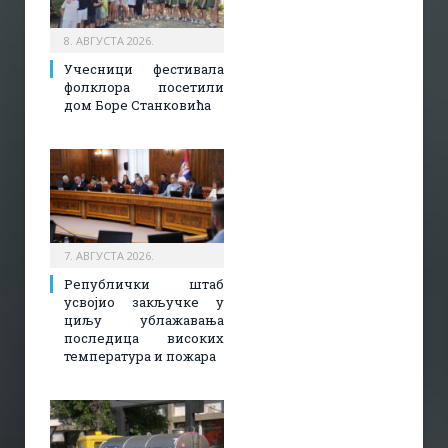
8. АВГУСТА 2026.
Учесници фестивала
фолклора посетили
дом Боре Станковића
7. АВГУСТА 2026.
Републички штаб
усвојио закључке у
циљу ублажавања
последица високих
температура и пожара​