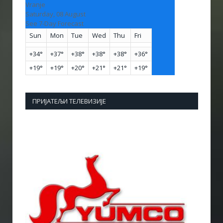
Vranje
Saturday, 08 August
See 7-Day Forecast
Sun
Mon
Tue
Wed
Thu
Fri
+
34°
+
37°
+
38°
+
38°
+
38°
+
36°
+
19°
+
19°
+
20°
+
21°
+
21°
+
19°
ПРИЈАТЕЉИ ТЕЛЕВИЗИЈЕ