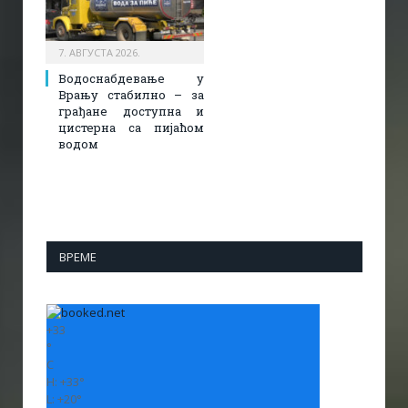
7. АВГУСТА 2026.
Водоснабдевање у
Врању стабилно – за
грађане доступна и
цистерна са пијаћом
водом
ВРЕМЕ
+
33
°
C
H:
+
33°
L:
+
20°