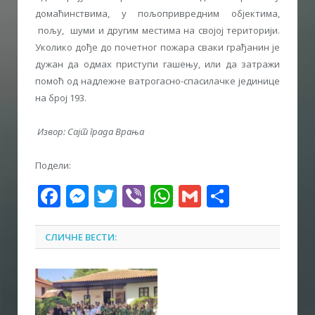
домаћинствима, у пољопривредним објектима,
пољу, шуми и другим местима на својој територији.
Уколико дође до почетног пожара сваки грађанин jе
дужан да одмах приступи гашењу, или да затражи
помоћ од надлежне ватрогасно-спасилачке jединице
на број 193.
Извор: Сајт града Врања
Подели:
Facebook
Messenger
Twitter
Viber
WhatsApp
Gmail
Share
СЛИЧНЕ ВЕСТИ: