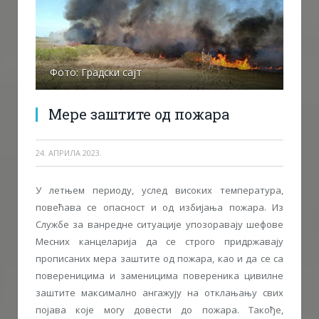
Фото: Градски сајт
Мере заштите од пожара
24. АПРИЛА 2023.
У летњем периоду, услед високих температура,
повећава се опасност и од избиjања пожара. Из
Службе за ванредне ситуациjе упозораваjу шефове
Месних канцелариjа да се строго придржаваjу
прописаних мера заштите од пожара, као и да се са
повереницима и заменицима повереника цивилне
заштите максимално ангажуjу на отклањању свих
поjава коjе могу довести до пожара. Такође,