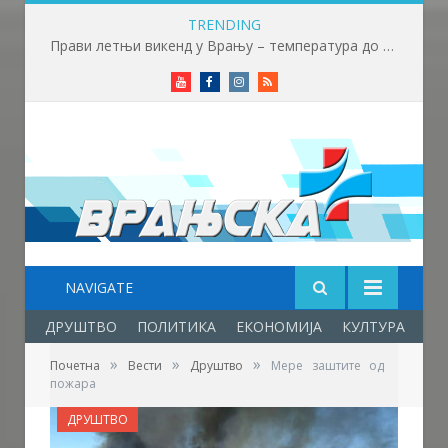
TRENDING
Прави летњи викенд у Врању – температура до 32 степена
Youtube
Facebook
Instagram
RSS
NAVIGATE
ДРУШТВО
ПОЛИТИКА
ЕКОНОМИЈА
КУЛТУРА
ОБ
»
»
»
Почетна
Вести
Друштво
Мере заштите од
пожара
ДРУШТВО