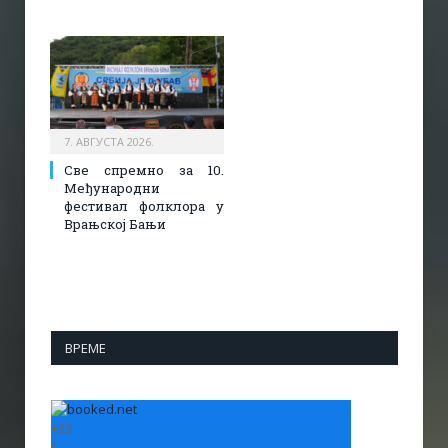
7. АВГУСТА 2026.
Све спремно за 10.
Међународни
фестивал фолклора у
Врањској Бањи
ВРЕМЕ
+
33
°