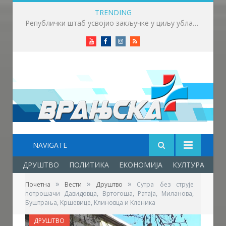
TRENDING
Викенд у знаку бициклизма у Врању
Youtube
Facebook
Instagram
RSS
NAVIGATE
ДРУШТВО
ПОЛИТИКА
ЕКОНОМИЈА
КУЛТУРА
ОБ
»
»
»
Почетна
Вести
Друштво
Сутра без струје
потрошачи Давидовца, Вртогоша, Ратаја, Миланова,
Буштрања, Kршевице, Kлиновца и Kленика
ДРУШТВО