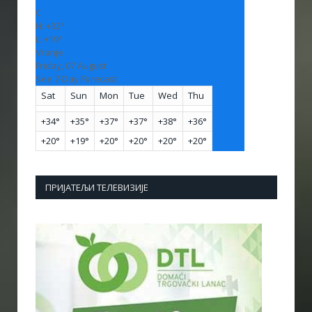
C
H:
+
33°
L:
+
19°
Vranje
Friday, 07 August
See 7-Day Forecast
Sat
Sun
Mon
Tue
Wed
Thu
+
34°
+
35°
+
37°
+
37°
+
38°
+
36°
+
20°
+
19°
+
20°
+
20°
+
20°
+
20°
ПРИЈАТЕЉИ ТЕЛЕВИЗИЈЕ