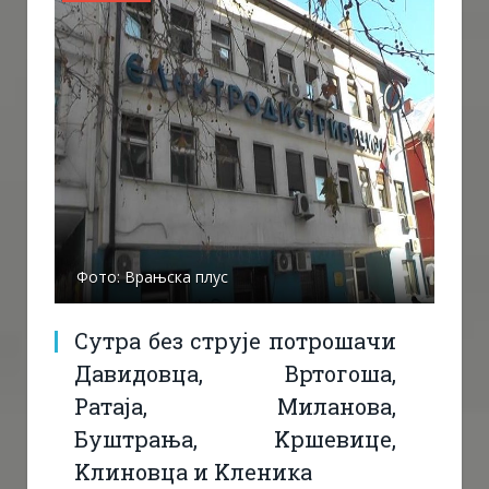
Фото: Врањска плус
Сутра без струје потрошачи
Давидовца, Вртогоша,
Ратаја, Миланова,
Буштрања, Kршевице,
Kлиновца и Kленика