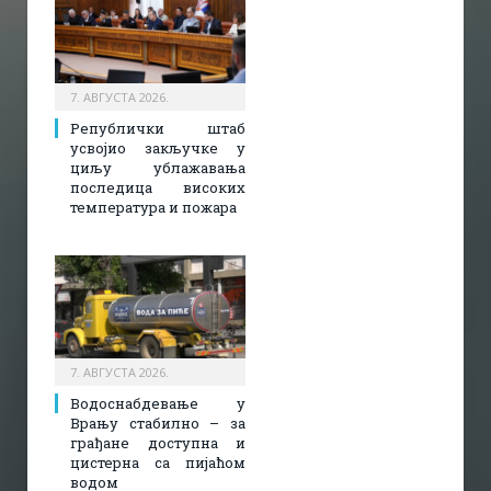
7. АВГУСТА 2026.
Републички штаб
усвојио закључке у
циљу ублажавања
последица високих
температура и пожара​
7. АВГУСТА 2026.
Водоснабдевање у
Врању стабилно – за
грађане доступна и
цистерна са пијаћом
водом