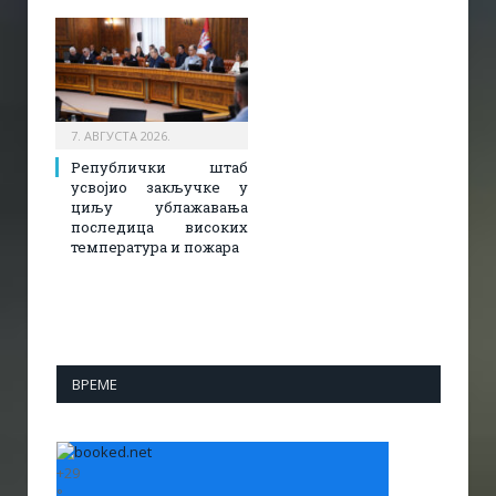
7. АВГУСТА 2026.
Републички штаб
усвојио закључке у
циљу ублажавања
последица високих
температура и пожара​
ВРЕМЕ
+
29
°