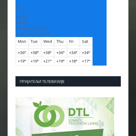
C
H:
+
34°
L:
+
20°
Vranje
Sunday, 09 August
See 7-Day Forecast
Mon
Tue
Wed
Thu
Fri
Sat
+
36°
+
38°
+
38°
+
36°
+
34°
+
34°
+
19°
+
19°
+
21°
+
19°
+
18°
+
17°
ПРИЈАТЕЉИ ТЕЛЕВИЗИЈЕ