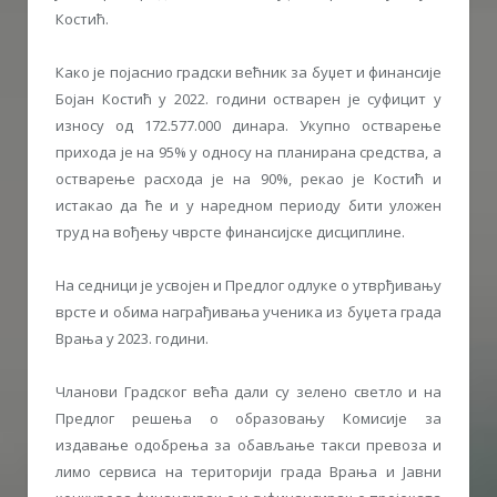
Костић.
Како је појаснио градски већник за буџет и финансије
Бојан Костић у 2022. години остварен је суфицит у
износу од 172.577.000 динара. Укупно остварење
прихода је на 95% у односу на планирана средства, а
остварење расхода је на 90%, рекао је Костић и
истакао да ће и у наредном периоду бити уложен
труд на вођењу чврсте финансијске дисциплине.
На седници је усвојен и Предлог одлуке о утврђивању
врсте и обима награђивања ученика из буџета града
Врања у 2023. години.
Чланови Градског већа дали су зелено светло и на
Предлог решења о образовању Комисије за
издавање одобрења за обављање такси превоза и
лимо сервиса на територији града Врања и Јавни