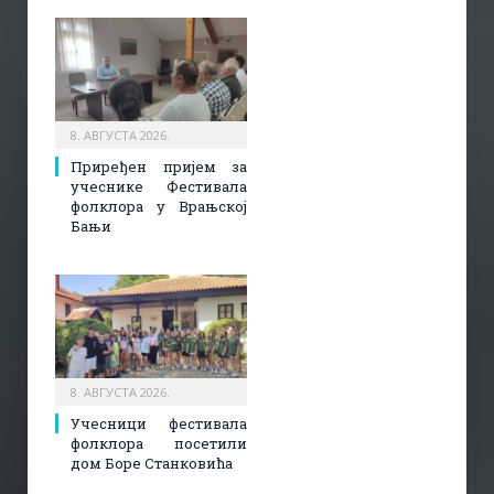
8. АВГУСТА 2026.
Приређен пријем за
учеснике Фестивала
фолклора у Врањској
Бањи
8. АВГУСТА 2026.
Учесници фестивала
фолклора посетили
дом Боре Станковића