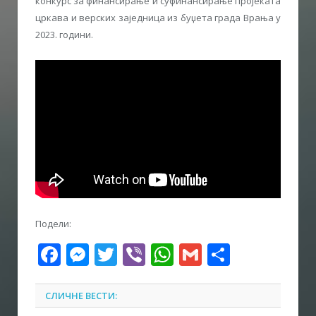
конкурс за финансирање и суфинансирање пројеката
цркава и верских заједница из буџета града Врања у
2023. години.
Подели:
Facebook
Messenger
Twitter
Viber
WhatsApp
Gmail
Share
СЛИЧНЕ ВЕСТИ: