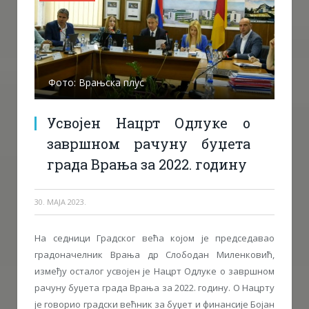
Фото: Врањска плус
Усвојен Нацрт Одлуке о
завршном рачуну буџета
града Врања за 2022. годину
30. МАЈА 2023.
На седници Градског већа којом је председавао
градоначелник Врања др Слободан Миленковић,
између осталог усвојен је Нацрт Одлуке о завршном
рачуну буџета града Врања за 2022. годину. О Нацрту
је говорио градски већник за буџет и финансије Бојан