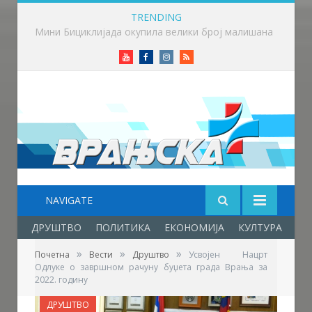
TRENDING
Фестивал фолклора у Врањској Бањи – празник младости, културе, традиције и пријатељства
Youtube
Facebook
Instagram
RSS
NAVIGATE
ДРУШТВО
ПОЛИТИКА
ЕКОНОМИЈА
КУЛТУРА
ОБ
»
»
»
Почетна
Вести
Друштво
Усвојен Нацрт
Одлуке о завршном рачуну буџета града Врања за
2022. годину
ДРУШТВО