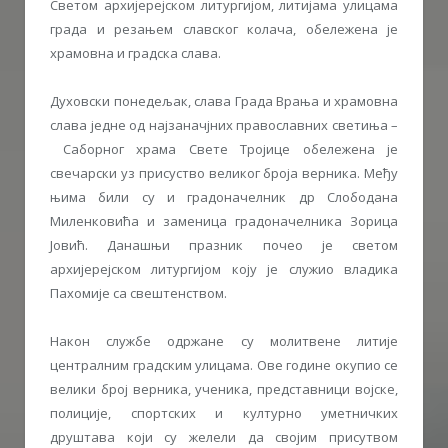
Светом архијерејском литургијом, литијама улицама
града и резањем славског колача, обележена је
храмовна и градска слава.
Духовски понедељак, слава Града Врања и храмовна
слава једне од најзаначјних православних светиња –
Саборног храма Свете Тројице обележена је
свечарски уз присуство великог броја верника. Међу
њима били су и градоначелник др Слободана
Миленковића и заменица градоначелника Зорица
Јовић. Данашњи празник почео је светом
архијерејском литургијом коју је служио владика
Пахомије са свештенством.
Након службе одржане су молитвене литије
централним градским улицама. Ове године окупио се
велики број верника, ученика, представници војске,
полиције, спортских и културно уметничких
друштава који су желели да својим присутвом