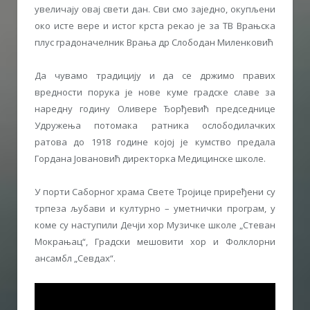
увеличају овај свети дан. Сви смо заједно, окупљени
око исте вере и истог крста рекао је за ТВ Врањска
плус градоначелник Врања др Слободан Миленковић
Да чувамо традицију и да се држимо правих
вредности порука је нове куме градске славе за
наредну годину Оливере Ђорђевић председнице
Удружења потомака ратника ослободилачких
ратова до 1918 године којој је кумство предала
Гордана Јовановић директорка Медицинске школе.
У порти Саборног храма Свете Тројице приређени су
трпеза љубави и културно – уметнички програм, у
коме су наступили Дечји хор Музичке школе „Стеван
Мокрањац“, Градски мешовити хор и Фолклорни
ансамбл „Севдах“.