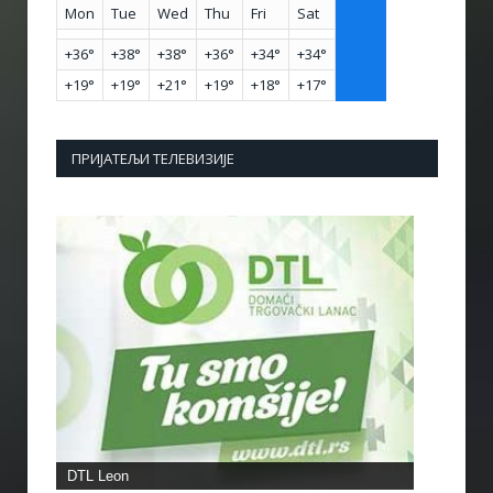
Mon
Tue
Wed
Thu
Fri
Sat
+
36°
+
38°
+
38°
+
36°
+
34°
+
34°
+
19°
+
19°
+
21°
+
19°
+
18°
+
17°
ПРИЈАТЕЉИ ТЕЛЕВИЗИЈЕ