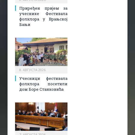
Приређен пријем за
учеснике Фестивала
фолклора у Врањској
Бањи
8. АВГУСТА 2026.
Учесници фестивала
фолклора посетили
дом Боре Станковића
7. АВГУСТА 2026.