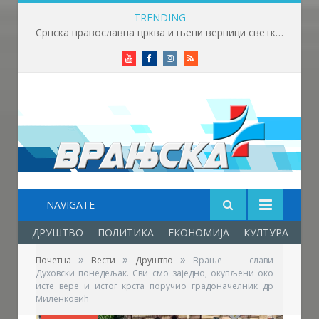
TRENDING
Мини Бициклијада окупила велики број малишана
Youtube
Facebook
Instagram
RSS
NAVIGATE
ДРУШТВО
ПОЛИТИКА
ЕКОНОМИЈА
КУЛТУРА
ОБ
»
»
»
Почетна
Вести
Друштво
Врање слави
Духовски понедељак. Сви смо заједно, окупљени око
исте вере и истог крста поручио градоначелник др
Миленковић