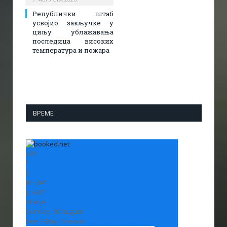
Републички штаб
усвојио закључке у
циљу ублажавања
последица високих
температура и пожара​
ВРЕМЕ
+
29
°
C
H:
+
34°
L:
+
20°
Vranje
Sunday, 09 August
See 7-Day Forecast