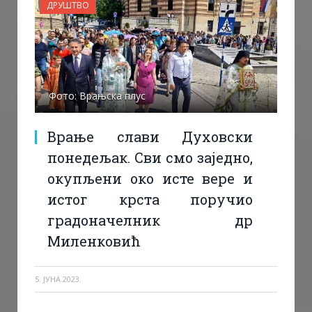
ДРУШТВО
Фото: Врањска плус
Врање слави Духовски
понедељак. Сви смо заједно,
окупљени око исте вере и
истог крста поручио
градоначелник др
Миленковић
5. ЈУНА 2023.