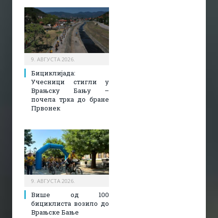
9. АВГУСТА 2026.
Бициклијада:
Учесници стигли у
Врањску Бању –
почела трка до бране
Првонек
9. АВГУСТА 2026.
Више од 100
бициклиста возило до
Врањске Бање