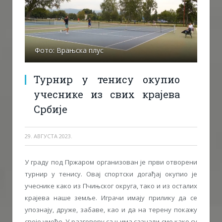
Фото: Врањска плус
Турнир у тенису окупио
учеснике из свих крајева
Србије
29. АВГУСТА 2023.
У граду под Пржаром организован је први отворени
турнир у тенису. Овај спортски догађај окупио је
учеснике како из Пчињског округа, тако и из осталих
крајева наше земље. Играчи имају прилику да се
упознају, друже, забаве, као и да на терену покажу
своје умеће. У разговору са њима сазнали смо како су