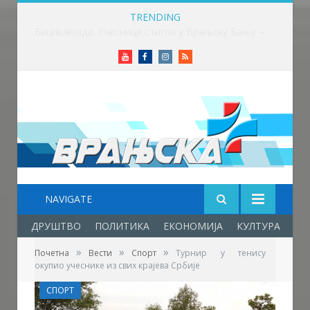
TRENDING
Више од 100 бициклиста возило до Врањске Бање
Youtube
Facebook
Instagram
RSS
NAVIGATE
ДРУШТВО
ПОЛИТИКА
ЕКОНОМИЈА
КУЛТУРА
ОБ
»
»
»
Почетна
Вести
Спорт
Турнир у тенису
окупио учеснике из свих крајева Србије
СПОРТ