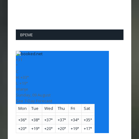
ВРЕМЕ
+
31
°
C
H:
+
33°
L:
+
19°
Vranje
Sunday, 09 August
See 7-Day Forecast
Mon
Tue
Wed
Thu
Fri
Sat
+
36°
+
38°
+
37°
+
37°
+
34°
+
35°
+
20°
+
19°
+
20°
+
20°
+
19°
+
17°