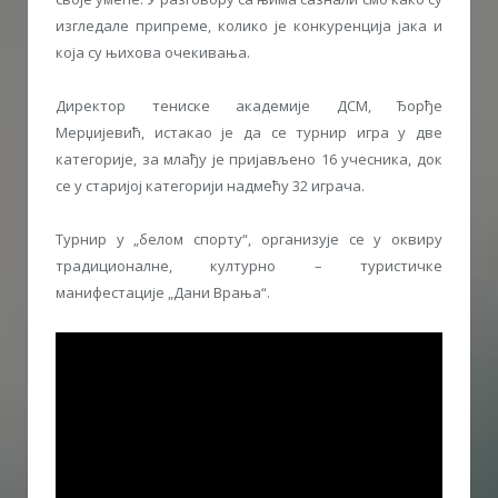
изгледале припреме, колико је конкуренција јака и
која су њихова очекивања.
Директор тениске академије ДСМ, Ђорђе
Мерџијевић, истакао је да се турнир игра у две
категорије, за млађу је пријављено 16 учесника, док
се у старијој категорији надмећу 32 играча.
Турнир у „белом спорту“, организује се у оквиру
традиционалне, културно – туристичке
манифестације „Дани Врања“.