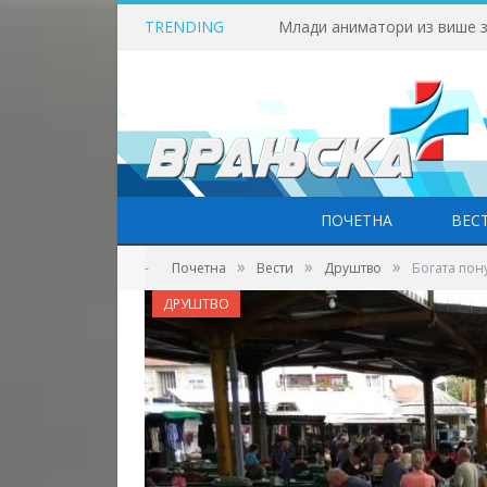
TRENDING
ПОЧЕТНА
ВЕС
»
»
»
-
Почетна
Вести
Друштво
Богата пон
ДРУШТВО