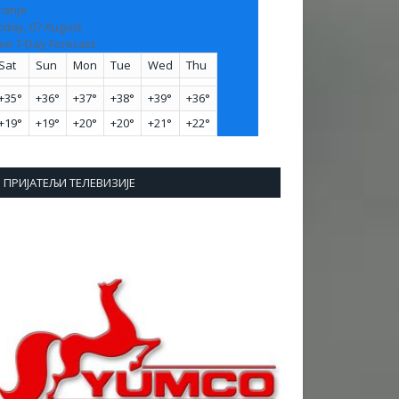
ranje
riday, 07 August
ee 7-Day Forecast
Sat
Sun
Mon
Tue
Wed
Thu
+
35°
+
36°
+
37°
+
38°
+
39°
+
36°
+
19°
+
19°
+
20°
+
20°
+
21°
+
22°
ПРИЈАТЕЉИ ТЕЛЕВИЗИЈЕ