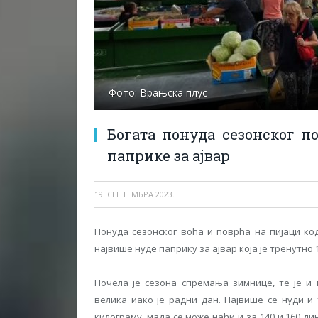
Фото: Врањска плус
Богата понуда сезонског п
паприке за ајвар
19. СЕПТЕМБРА 2023.
Понуда сезонског воћа и поврћа на пијаци код
највише нуде паприку за ајвар која је тренутно 
Почела је сезона спремања зимнице, те је и 
велика иако је радни дан. Највише се нуди и
килограму, мада се може наћи и за 140 и 160 дин