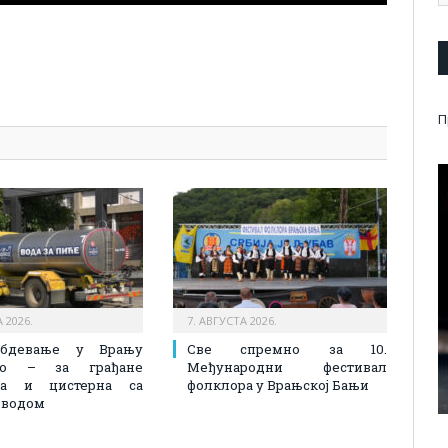
pp
l
are
П
 2026.
7. АВГУСТА 2026.
абдевање у Врању
Све спремно за 10.
лно – за грађане
Међународни фестивал
на и цистерна са
фолклора у Врањској Бањи
 водом