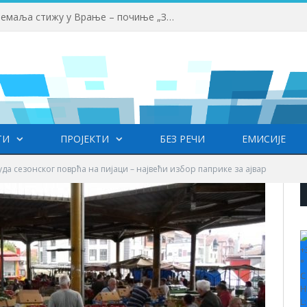
Млади аниматори из више земаља стижу у Врање – почиње „Златни пуж“
ТИ
ПРОЈЕКТИ
БЕЗ РЕЧИ
ЕМИСИЈЕ
уда сезонског поврћа на пијаци – највећи избор паприке за ајвар
+
°
C
H
L