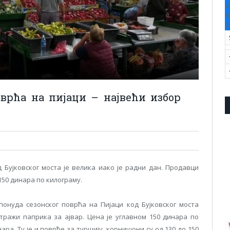
V
F
S
оврћа на пијаци – највећи избор
 Бујковског моста је велика иако је радни дан. Продавци
150 динара по килограму.
понуда сезонског поврћа на Пијаци код Бујковског моста
 тражи паприка за ајвар. Цена је углавном 150 динара по
ара. Ту је и поврће за туршију, корнишони су од 130 до 150