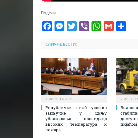
Подели:
Facebook
Messenger
Twitter
Viber
WhatsA
Gmai
Sh
СЛИЧНЕ ВЕСТИ:
7. АВГУСТА 2026.
7. АВГУСТА
Републички штаб усвојио
Водосн
закључке у циљу
стаби
ублажавања последица
доступ
високих температура и
пијаћом
пожара​