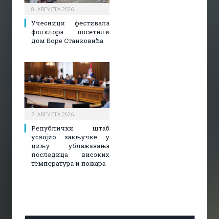
8. АВГУСТА 2026.
Учесници фестивала
фолклора посетили
дом Боре Станковића
7. АВГУСТА 2026.
Републички штаб
усвојио закључке у
циљу ублажавања
последица високих
температура и пожара​