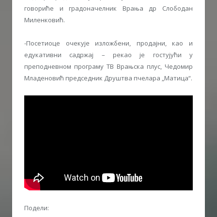
говориће и градоначелник Врања др Слободан
Миленковић.
-Посетиоце очекује изложбени, продајни, као и
едукативни садржај – рекао је гостујући у
преподневном програму ТВ Врањска плус, Чедомир
Младеновић председник Друштва пчелара „Матица“.
Подели: