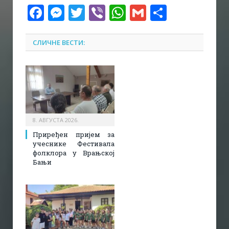
Facebook
Messenger
Twitter
Viber
WhatsApp
Gmail
Share
СЛИЧНЕ ВЕСТИ:
8. АВГУСТА 2026.
Приређен пријем за
учеснике Фестивала
фолклора у Врањској
Бањи