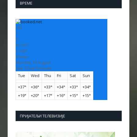
ВРЕМЕ
+
32
°
C
H:
+
35°
L:
+
20°
Vranje
Monday, 10 August
See 7-Day Forecast
Tue
Wed
Thu
Fri
Sat
Sun
+
37°
+
36°
+
33°
+
34°
+
33°
+
34°
+
19°
+
20°
+
17°
+
16°
+
15°
+
15°
ПРИЈАТЕЉИ ТЕЛЕВИЗИЈЕ