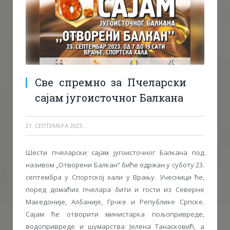
Све спремно за Пчеларски
сајам југоисточног Балкана
21. СЕПТЕМБРА 2023.
Шести пчеларски сајам југоисточног Балкана под
називом „Отворени Балкан“ биће одржан у суботу 23.
септембра у Спортској хали у Врању. Учесници ће,
поред домаћих пчелара бити и гости из Северне
Македоније, Албаније, Грчке и Републике Српске.
Сајам ће отворити министарка пољопривреде,
водопривреде и шумарства Јелена Танасковић, а