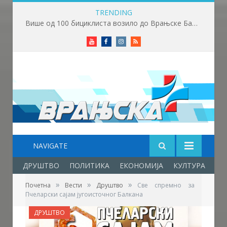
TRENDING
Више од 100 бициклиста возило до Врањске Бање
Youtube
Facebook
Instagram
RSS
NAVIGATE
ДРУШТВО
ПОЛИТИКА
ЕКОНОМИЈА
КУЛТУРА
ОБ
»
»
»
Почетна
Вести
Друштво
Све спремно за
Пчеларски сајам југоисточног Балкана
ДРУШТВО