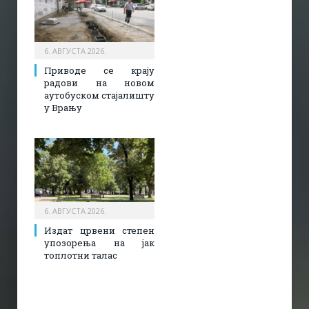
6. АВГУСТА 2026.
Приводе се крају
радови на новом
аутобуском стајалишту
у Врању
6. АВГУСТА 2026.
Издат црвени степен
упозорења на јак
топлотни талас