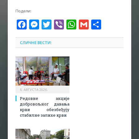
Подели:
Facebook
Messenger
Twitter
Viber
WhatsApp
Gmail
Share
СЛИЧНЕ ВЕСТИ:
6. АВГУСТА 2026.
Редовне акције
добровољног давања
крви обезбеђују
стабилне залихе крви