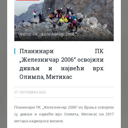
Фото: ПК "Железничар 2006."
Планинари ПК
„Железничар 2006“ освојили
дивљи и највећи врх
Олимпа, Митикас
27. СЕПТЕМБРА 2023.
Планинари ПК „Железничар 2006“ из Врања освојили
су дивљи и највећи врх Олимпа, Митикас на 2917
метара надморске висине.