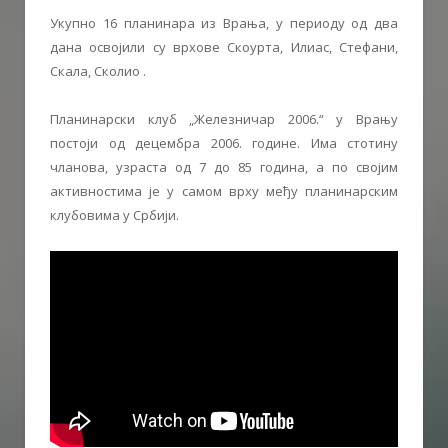
Укупно 16 планинара из Врања, у периоду од два
дана освојили су врхове Скоурта, Илиас, Стефани,
Скала, Сколио .
Планинарски клуб „Железничар 2006.“ у Врању
постоји од децембра 2006. године. Има стотину
чланова, узраста од 7 до 85 година, а по својим
активностима је у самом врху међу планинарским
клубовима у Србији.