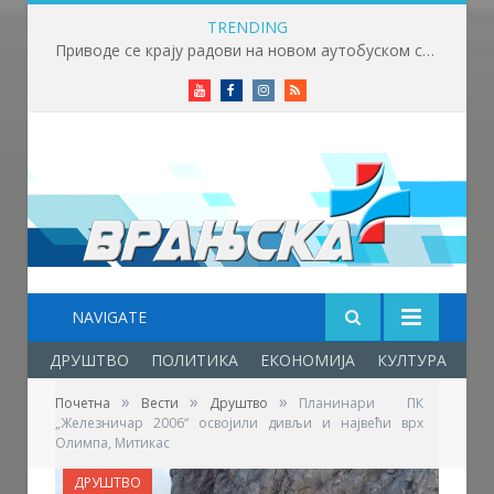
TRENDING
Приводе се крају радови на новом аутобуском стајалишту у Врању
Youtube
Facebook
Instagram
RSS
NAVIGATE
ДРУШТВО
ПОЛИТИКА
ЕКОНОМИЈА
КУЛТУРА
ОБ
»
»
»
Почетна
Вести
Друштво
Планинари ПК
„Железничар 2006“ освојили дивљи и највећи врх
Олимпа, Митикас
ДРУШТВО