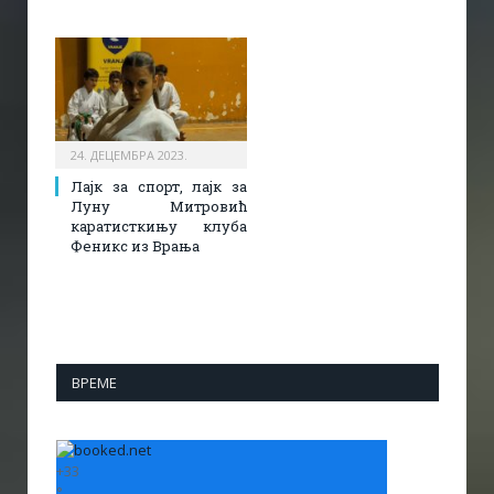
24. ДЕЦЕМБРА 2023.
Лајк за спорт, лајк за
Луну Митровић
каратисткињу клуба
Феникс из Врања
ВРЕМЕ
+
33
°