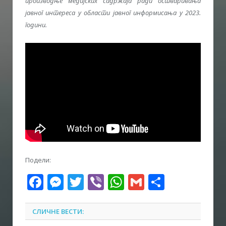
производње медијских садржаја ради остваривања
јавног интереса у области јавног информисања у 2023.
години.
Подели:
Facebook
Messenger
Twitter
Viber
WhatsApp
Gmail
Share
СЛИЧНЕ ВЕСТИ: