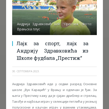
Андрија Здравковић ШФ "Престиж" Фото:
Врањска плус
Лајк за спорт, лајк за
Андрију Здравковића из
Школе фудбала „Престиж“
30. СЕПТЕМБРА 2023.
Андрија Здравковић иде у седми разред Основне
школе „Вук Караџић“ у Врању и одличан је ђак. За
њега у Престижу кажу да је сјајан дриблер и стрелац.
Такође и најбољи играч у селекцији петлића у јесењој
полусезони и кључан играч у важним утакмицама.