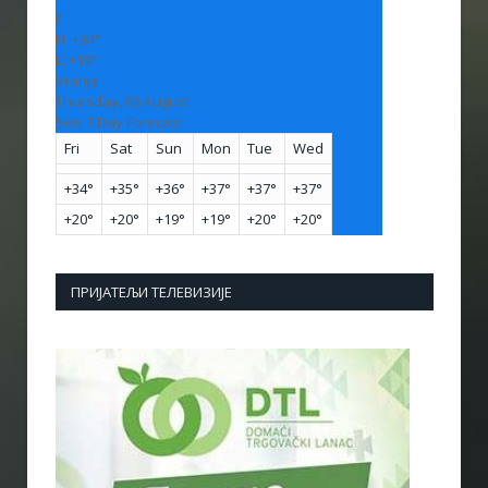
C
H:
+
34°
L:
+
19°
Vranje
Thursday, 06 August
See 7-Day Forecast
Fri
Sat
Sun
Mon
Tue
Wed
+
34°
+
35°
+
36°
+
37°
+
37°
+
37°
+
20°
+
20°
+
19°
+
19°
+
20°
+
20°
ПРИЈАТЕЉИ ТЕЛЕВИЗИЈЕ