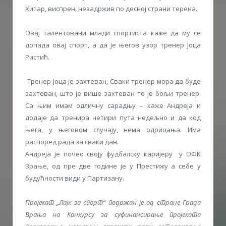
Хитар, виспрен, незадржив по десној страни терена.
Овај талентовани млади спортиста каже да му се
допада овај спорт, а да је његов узор тренер Јоца
Ристић.
-Тренер Јоца је захтеван, Сваки тренер мора да буде
захтеван, што је више захтеван то је бољи тренер.
Са њим имам одличну сарадњу – каже Андреја и
додаје да тренира четири пута недељно и да код
њега, у његовом случају, нема одрицања. Има
распоред рада за сваки дан.
Андреја је почео своју фудбалску каријеру у ОФK
Врање, од пре две године је у Престижу а себе у
будућности види у Партизану.
Пројекат „Лајк за спорт“ подржан је од стране Града
Врања на Конкурсу за суфинансирање пројеката