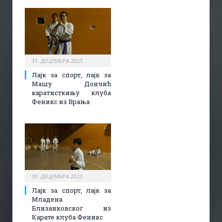
31. ДЕЦЕМБРА 2023.
Лајк за спорт, лајк за
Машу Дончић
каратисткињу клуба
Феникс из Врања
30. ДЕЦЕМБРА 2023.
Лајк за спорт, лајк за
Младена
Близанковског из
Карате клуба Феникс