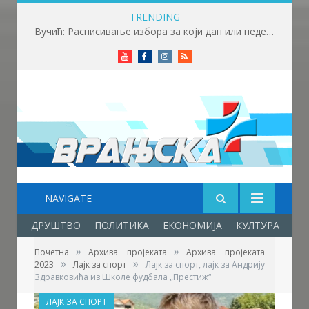
TRENDING
Вучић: Расписивање избора за који дан или недељу
Youtube
Facebook
Instagram
RSS
NAVIGATE
ДРУШТВО
ПОЛИТИКА
ЕКОНОМИЈА
КУЛТУРА
ОБ
»
»
Почетна
Архива пројеката
Архива пројеката
»
»
2023
Лајк за спорт
Лајк за спорт, лајк за Андрију
Здравковића из Школе фудбала „Престиж“
ЛАЈК ЗА СПОРТ