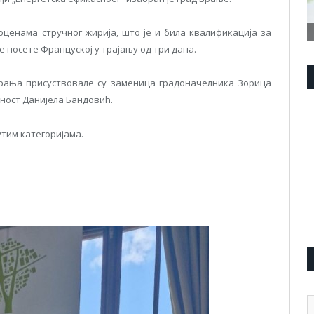
ценама стручног жирија, што је и била квалификација за
 посете Француској у трајању од три дана.
рања присуствовале су заменица градоначелника Зорица
сност Данијела Бандовић.
утим категоријама.
А