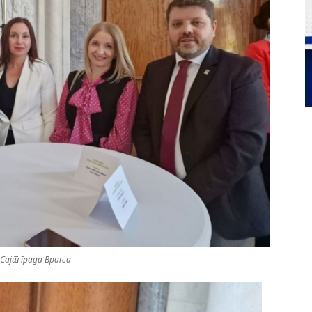
Сајт града Врања