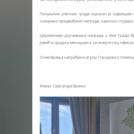
Попуњени упитник града оцењен је највишим о
освајање предвиђене награде, односно студијске
Церемонији уручивања награда у име Града В
Јовић и градска менаџерка за енергетску ефика
Осим Врања награђено је још 7 градова у помен
Извор: Сајт града Врања