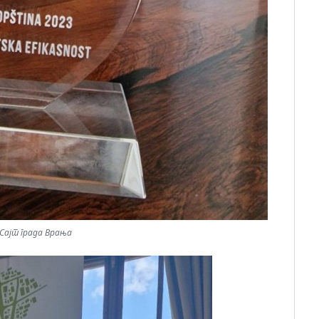
Сајт града Врања