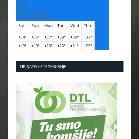
L:
+
21°
Vranje
Friday, 07 August
See 7-Day Forecast
Sat
Sun
Mon
Tue
Wed
Thu
+
34°
+
36°
+
37°
+
38°
+
38°
+
37°
+
19°
+
19°
+
20°
+
20°
+
21°
+
22°
ПРИЈАТЕЉИ ТЕЛЕВИЗИЈЕ