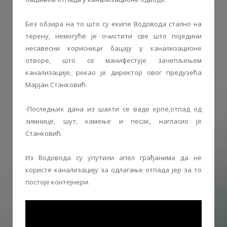
Без обзира на то што су екипе Водовода стално на
терену, немогуће је очистити све што поједини
несавесни корисници бацају у канализационе
отворе, што се манифестује зачепљењем
канализације, рекао је директор овог предузећа
Марјан Станковић.
-Последњих дана из шахти се ваде крпе,отпад од
зимнице, шут, камењe и песак, нагласио је
Станковић.
Из Водовода су упутили апел грађанима да не
користе канализацију за одлагање отпада јер за то
постоје контејнери.