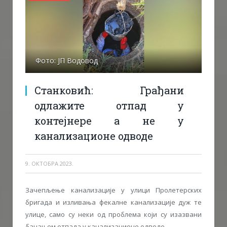
Фото: ЈП Водовод
Станковић: Грађани
одлажите отпад у
контејнере а не у
канализационе одводе
9. ОКТОБРА 2023.
Зачепљење канализације у улици Пролетерских
бригада и изливања фекалне канализације дуж те
улице, само су неки од проблема који су изазвани
бацањем отпада у канализационе одводе.