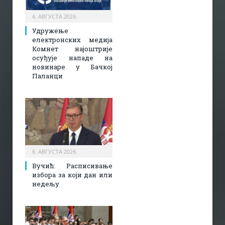
6. АВГУСТА 2026.
Удружење
електронских медија
Комнет најоштрије
осуђује нападе на
новинаре у Бачкој
Паланци
6. АВГУСТА 2026.
Вучић: Расписивање
избора за који дан или
недељу