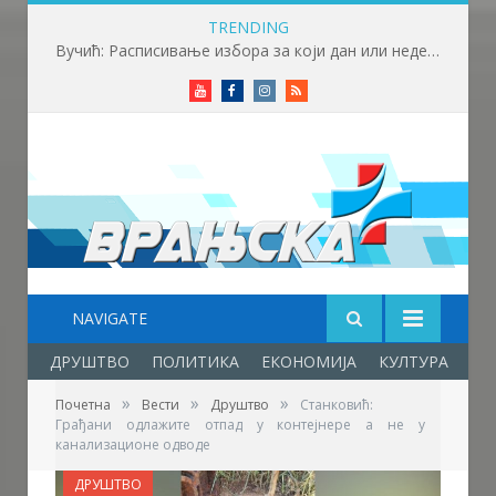
TRENDING
Вучић: Расписивање избора за који дан или недељу
Youtube
Facebook
Instagram
RSS
NAVIGATE
ДРУШТВО
ПОЛИТИКА
ЕКОНОМИЈА
КУЛТУРА
ОБ
»
»
»
Почетна
Вести
Друштво
Станковић:
Грађани одлажите отпад у контејнере а не у
канализационе одводе
ДРУШТВО