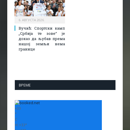
6. АВГУСТА 2026.
Вучић: Спортски камп
„Србија те зове“ је
доказ да љубав према
нашој земљи нема
границе
ВРЕМЕ
+
33
°
C
H:
+
33°