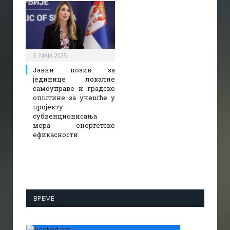
5. МАЈА 2025.
Јавни позив за
јединице локалне
самоуправе и градске
општине за учешће у
пројекту
субвенционисања
мера енергетске
ефикасности
ВРЕМЕ