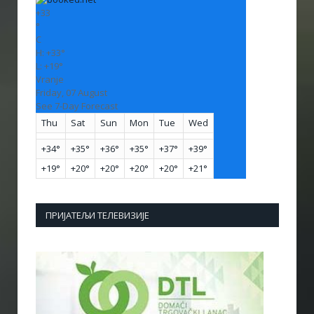
+
33
°
C
H:
+
33°
L:
+
19°
Vranje
Friday, 07 August
See 7-Day Forecast
Thu
Sat
Sun
Mon
Tue
Wed
+
34°
+
35°
+
36°
+
35°
+
37°
+
39°
+
19°
+
20°
+
20°
+
20°
+
20°
+
21°
ПРИЈАТЕЉИ ТЕЛЕВИЗИЈЕ