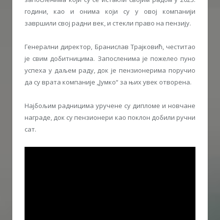
години, као и онима који су у овој компанији
завршили свој радни век, и стекли право на пензију.
Генерални директор, Бранислав Трајковић, честитао
је свим добитницима. Запосленима је пожелео пуно
успеха у даљем раду, док је пензионерима поручио
да су врата компаније „Јумко“ за њих увек отворена.
Најбољим радницима уручене су дипломе и новчане
награде, док су пензионери као поклон добили ручни
сат.