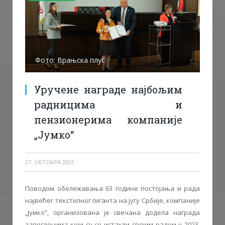
Фото: Врањска плус
Уручене награде најбољим
радницима и
пензионерима компаније
„Јумко“
27. ОКТОБРА 2023.
Поводом обележавања 63 године постојања и рада
највећег текстилног гиганта на југу Србије, компаније
„Јумко“, организована је свечана додела награда
запосленима који су се истакли својим радом у 2023.