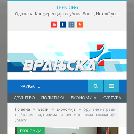
TRENDING
Одржана Конференција клубова Зоне „Исток“ уочи почетка нове сезоне
Youtube
Facebook
Instagram
RSS
NAVIGATE
ДРУШТВО
ПОЛИТИКА
ЕКОНОМИЈА
КУЛТУРА
ОБ
»
»
»
Почетна
Вести
Економија
Уручене награде
најбољим радницима и пензионерима компаније
„Јумко“
ЕКОНОМИЈА