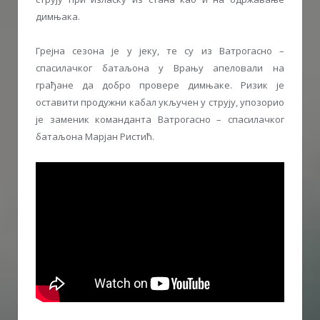
димњака.
Грејна сезона је у јеку, те су из Ватрогасно –
спасилачког батаљона у Врању апеловали на
грађане да добро провере димњаке. Ризик је
оставити продужни кабал укључен у струју, упозорио
је заменик команданта Ватрогасно – спасилачког
батаљона Марјан Ристић.