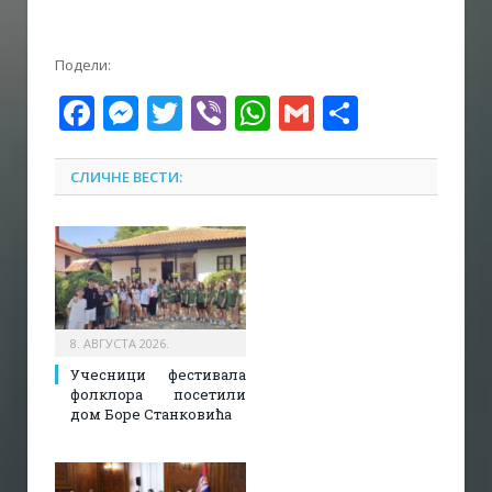
Подели:
Facebook
Messenger
Twitter
Viber
WhatsApp
Gmail
Share
СЛИЧНЕ ВЕСТИ:
8. АВГУСТА 2026.
Учесници фестивала
фолклора посетили
дом Боре Станковића