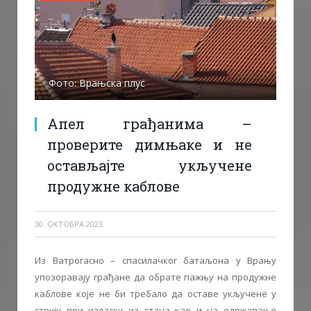
Фото: Врањска плус
Апел грађанима –
проверите димњаке и не
остављајте укључене
продужне каблове
30. ОКТОБРА 2023.
Из Ватрогасно – спасилачког батаљона у Врању
упозоравају грађане да обрате пажњу на продужне
каблове које не би требало да оставе укључене у
струју при изласку из стана као и на одржавање