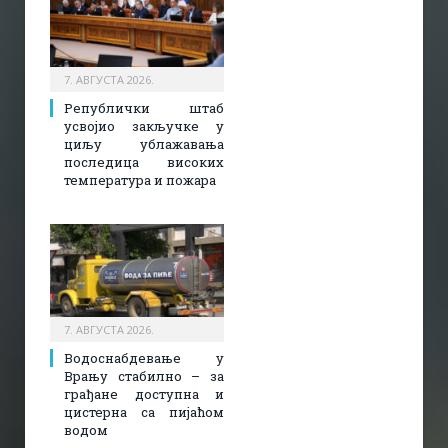
7. АВГУСТА 2026.
Републички штаб
усвојио закључке у
циљу ублажавања
последица високих
температура и пожара​
7. АВГУСТА 2026.
Водоснабдевање у
Врању стабилно – за
грађане доступна и
цистерна са пијаћом
водом