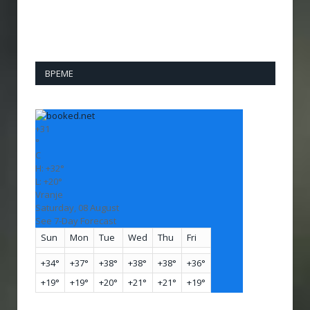
ВРЕМЕ
+
31
°
C
H:
+
32°
L:
+
20°
Vranje
Saturday, 08 August
See 7-Day Forecast
Sun
Mon
Tue
Wed
Thu
Fri
+
34°
+
37°
+
38°
+
38°
+
38°
+
36°
+
19°
+
19°
+
20°
+
21°
+
21°
+
19°