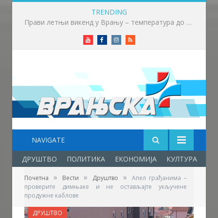
TRENDING
Прави летњи викенд у Врању – температура до 32 степена
Youtube
Facebook
Instagram
RSS
NAVIGATE
ДРУШТВО
ПОЛИТИКА
ЕКОНОМИЈА
КУЛТУРА
ОБ
»
»
»
Почетна
Вести
Друштво
Апел грађанима –
проверите димњаке и не остављајте укључене
продужне каблове
ДРУШТВО