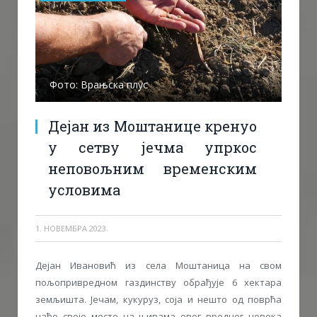
Фото: Врањска плус
Дејан из Моштанице кренуо
у сетву јечма упркос
неповољним временским
условима
1. НОВЕМБРА 2023.
Дејан Ивановић из села Моштаница на свом
пољопривредном газдинству обрађује 6 хектара
земљишта. Јечам, кукуруз, соја и нешто од поврћа
нађе своје место на њивама овог вредног човека