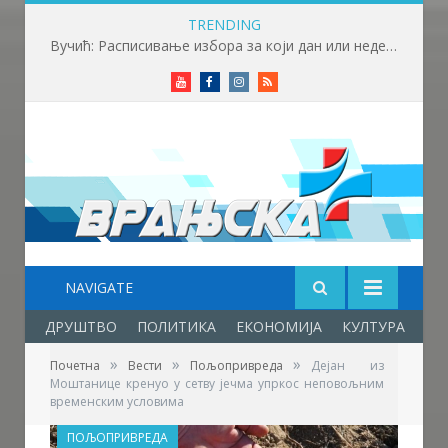
TRENDING
Вучић: Расписивање избора за који дан или недељу
Youtube
Facebook
Instagram
RSS
NAVIGATE
ДРУШТВО
ПОЛИТИКА
ЕКОНОМИЈА
КУЛТУРА
ОБ
»
»
»
Почетна
Вести
Пољопривреда
Дејан из
Моштанице кренуо у сетву јечма упркос неповољним
временским условима
ПОЉОПРИВРЕДА