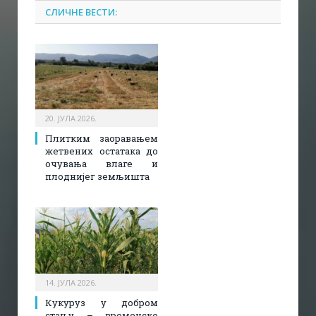
СЛИЧНЕ ВЕСТИ:
20. ЈУЛА 2026.
Плитким заоравањем
жетвених остатака до
очувања влаге и
плоднијег земљишта
14. ЈУЛА 2026.
Кукуруз у добром
стању – временске