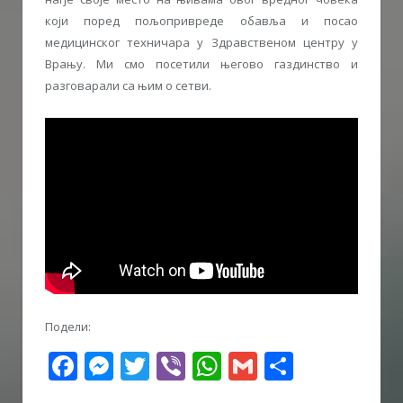
који поред пољопривреде обавља и посао
медицинског техничара у Здравственом центру у
Врању. Ми смо посетили његово газдинство и
разговарали са њим о сетви.
Подели:
Facebook
Messenger
Twitter
Viber
WhatsApp
Gmail
Share