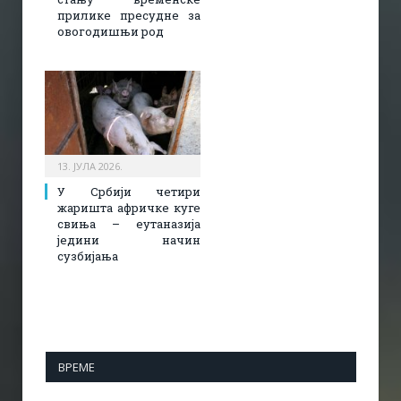
прилике пресудне за
овогодишњи род
13. ЈУЛА 2026.
У Србији четири
жаришта афричке куге
свиња – еутаназија
једини начин
сузбијања
ВРЕМЕ