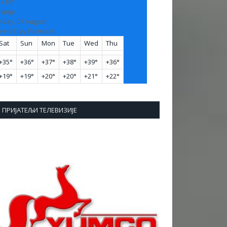
:
+
19°
ranje
riday, 07 August
ee 7-Day Forecast
Sat
Sun
Mon
Tue
Wed
Thu
+
35°
+
36°
+
37°
+
38°
+
39°
+
36°
+
19°
+
19°
+
20°
+
20°
+
21°
+
22°
ПРИЈАТЕЉИ ТЕЛЕВИЗИЈЕ