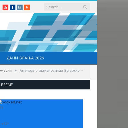
Youtube
Facebook
Instagram
RSS
ДАНИ ВРАЊА 2026
»
омация
Аначков о активностима Бугарско –
ВРЕМЕ
31
:
+
32°