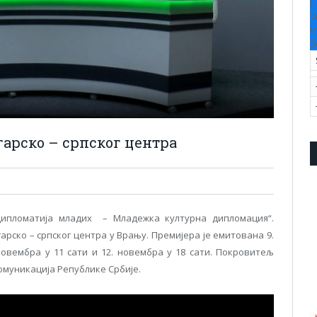
L
V
F
S
арско – српског центра
 дипломатија младих – Младежка културна дипломация“.
арско – српског центра у Врању. Премијера је емитована 9.
овембра у 11 сати и 12. новембра у 18 сати. Покровитељ
омуникација Републике Србије.