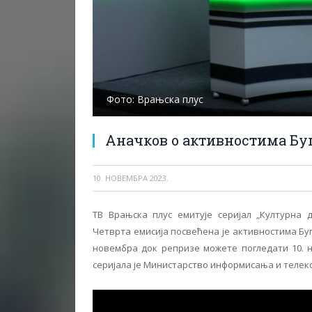
Фото: Врањска плус
Аначков о активностима Буг
10. НОВЕМБРА 2023.
ТВ Врањска плус емитује серијал „Културна
Четврта емисија посвећена је активностима Буг
новембра док репризе можете погледати 10. н
серијала је Министарство информисања и телек