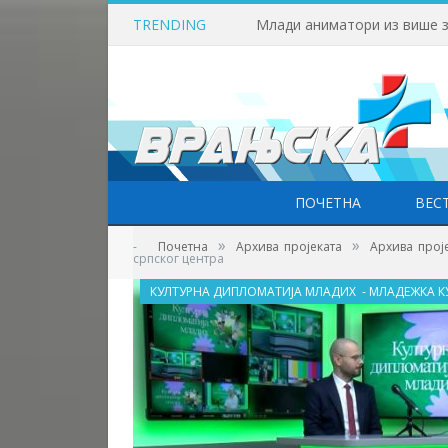
TRENDING
ПОЧЕТНА
ВЕС
»
»
-
Почетна
Архива пројеката
Архива прој
српског центра
КУЛТУРНА ДИПЛОМАТИЈА МЛАДИХ - МЛАДЕЖКА 