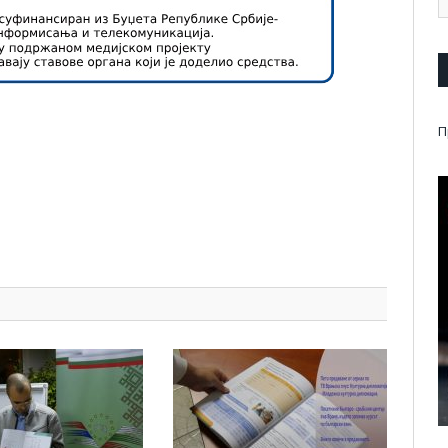
П
pp
l
are