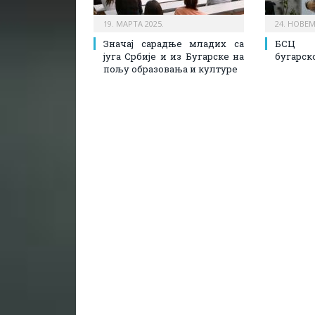
19. МАРТА 2025.
24. НОВЕМ
Значај сарадње младих са
БСЦ 
југа Србије и из Бугарске на
бугарско
пољу образовања и културе