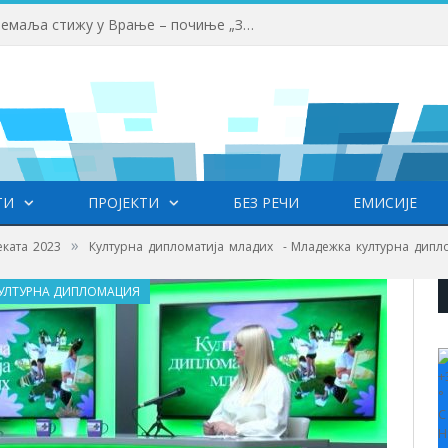
Млади аниматори из више земаља стижу у Врање – почиње „Златни пуж“
ТИ
ПРОЈЕКТИ
БЕЗ РЕЧИ
ЕМИСИЈЕ
»
еката 2023
Културна дипломатија младих - Младежка културна дипл
КУЛТУРНА ДИПЛОМАЦИЯ
+
°
C
H