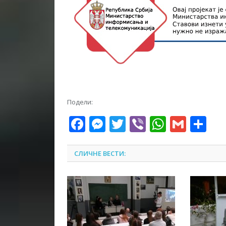
Подели:
Facebook
Messenger
Twitter
Viber
WhatsA
Gmai
Sh
СЛИЧНЕ ВЕСТИ: