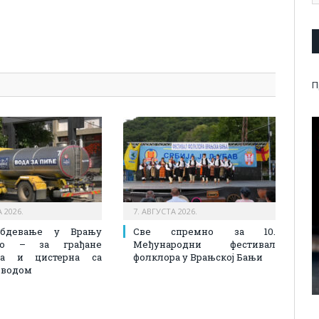
pp
l
are
П
 2026.
7. АВГУСТА 2026.
абдевање у Врању
Све спремно за 10.
лно – за грађане
Међународни фестивал
на и цистерна са
фолклора у Врањској Бањи
 водом