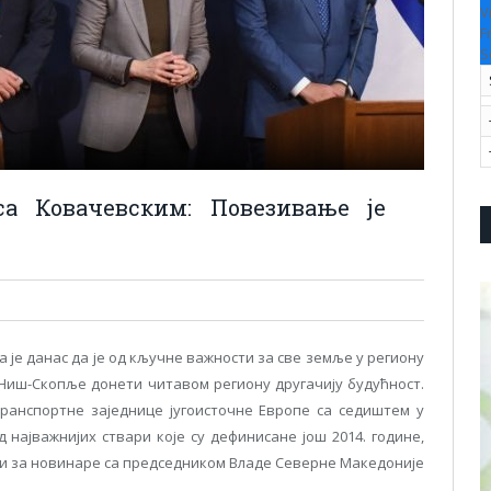
V
F
S
са Ковачевским: Повезивање је
 је данас да је од кључне важности за све земље у региону
Ниш-Скопље донети читавом региону другачију будућност.
ранспортне заједнице југоисточне Европе са седиштем у
 најважнијих ствари које су дефинисане још 2014. године,
ији за новинаре са председником Владе Северне Македоније