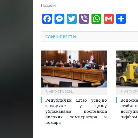
Подели:
Facebook
Messenger
Twitter
Viber
WhatsA
Gmai
Sh
СЛИЧНЕ ВЕСТИ:
7. АВГУСТА 2026.
7. АВГУСТА
Републички штаб усвојио
Водосн
закључке у циљу
стаби
ублажавања последица
доступ
високих температура и
пијаћом
пожара​