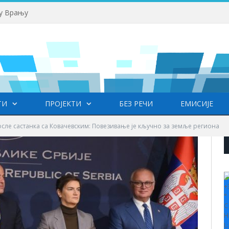
 у Врању
ТИ
ПРОЈЕКТИ
БЕЗ РЕЧИ
ЕМИСИЈЕ
сле састанка са Ковачевским: Повезивање је кључно за земље региона
+
°
C
H
L