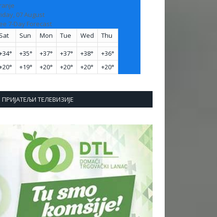
ranje
riday, 07 August
ee 7-Day Forecast
Sat
Sun
Mon
Tue
Wed
Thu
+
34°
+
35°
+
37°
+
37°
+
38°
+
36°
+
20°
+
19°
+
20°
+
20°
+
20°
+
20°
ПРИЈАТЕЉИ ТЕЛЕВИЗИЈЕ