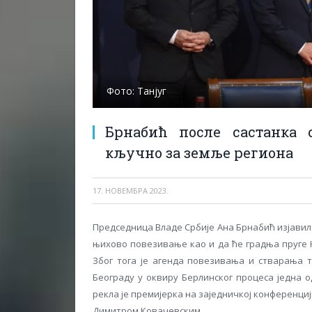
Фото: Танјуг
Брнабић после састанка 
кључно за земље региона
17. НОВЕМБРА 2023.
Председница Владе Србије Ана Брнабић изјавила
њихово повезивање као и да ће градња пруге 
Због тога је агенда повезивања и стварања т
Београду у оквиру Берлинског процеса једна од
рекла је премијерка на заједничкој конференц
Димитром Ковачевским.