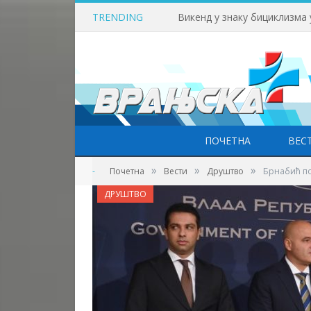
TRENDING
Викенд у знаку бициклизма
ПОЧЕТНА
ВЕС
»
»
»
-
Почетна
Вести
Друштво
Брнабић по
ДРУШТВО