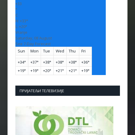
+
33
°
C
H:
+
33°
L:
+
20°
Vranje
Saturday, 08 August
See 7-Day Forecast
Sun
Mon
Tue
Wed
Thu
Fri
+
34°
+
37°
+
38°
+
38°
+
38°
+
36°
+
19°
+
19°
+
20°
+
21°
+
21°
+
19°
ПРИЈАТЕЉИ ТЕЛЕВИЗИЈЕ