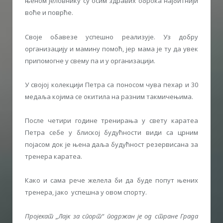
њеном јеловнику су осим здравих оброка најбитнији
воће и поврће.
Своје обавезе успешно реализује. Уз добру
организацију и мамину помоћ, јер мама је ту да увек
припомогне у свему па и у организацији.
У својој колекцији Петра са поносом чува пехар и 30
медаља којима се окитила на разним такмичењима.
После четири године тренирања у свету каратеа
Петра себе у блиској будућности види са црним
појасом док је њена даља будућност резервисана за
тренера каратеа.
Како и сама рече желела би да буде попут њених
тренера, јако успешна у овом спорту.
Пројекат „Лајк за спорт“ подржан је од стране Града