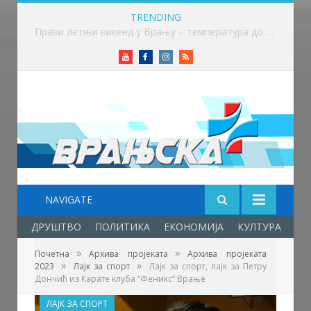
TRENDING
Прави летњи викенд у Врању – температура до 32 степена
Youtube
Facebook
Instagram
RSS
NAVIGATE
ДРУШТВО
ПОЛИТИКА
ЕКОНОМИЈА
КУЛТУРА
ОБ
»
»
Почетна
Архива пројеката
Архива пројеката
»
»
2023
Лајк за спорт
Лајк за спорт, лајк за Петру
Дончић из Карате клуба “Феникс“ Врање
ЛАЈК ЗА СПОРТ