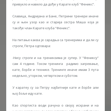
привукло и навело да дође у Карате клуб “Феникс“.
Славица, Андријана и Бане, Петрини тренери иначе
су и њен узор као и старија сестра Маша која је
такође члан Карате клуба “Феникс“.
На питање каква је сарадња са тренерима и да ли су
строги, Петра одговара:
-Нису строги и на тренинзима је супер. У “Фениксу“
сам 4 године. Током тренинга радимо загревање,
кате, борбе и технике. Тренинге иначе имам 3 пута
недељно, уторком, четвртком и суботом.
У каратеу су за Петру најбитније кате и борбе али
њој боље иду кате.
Као спортиста води рачуна о својој исхрани и на