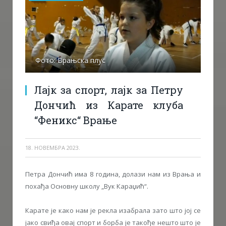
Фото: Врањска плус
Лајк за спорт, лајк за Петру
Дончић из Карате клуба
“Феникс“ Врање
18. НОВЕМБРА 2023.
Петра Дончић има 8 година, долази нам из Врања и
похађа Oсновну школу „Вук Караџић“.
Карате је како нам је рекла изабрала зато што јој се
јако свиђа овај спорт и борба је такође нешто што је