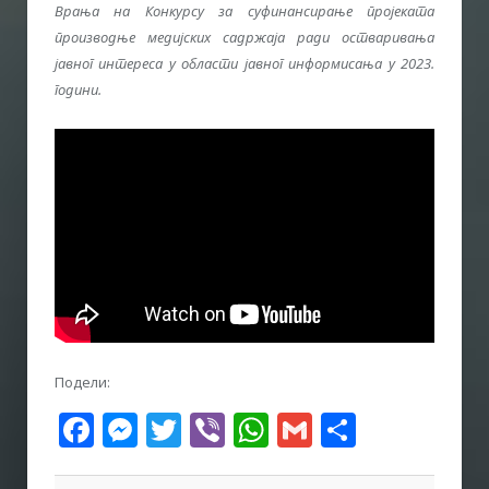
Врања на Конкурсу за суфинансирање пројеката
производње медијских садржаја ради остваривања
јавног интереса у области јавног информисања у 2023.
години.
Подели:
Facebook
Messenger
Twitter
Viber
WhatsApp
Gmail
Share