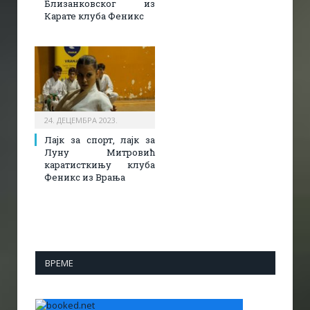
Близанковског из
Карате клуба Феникс
24. ДЕЦЕМБРА 2023.
Лајк за спорт, лајк за
Луну Митровић
каратисткињу клуба
Феникс из Врања
ВРЕМЕ