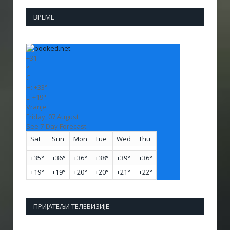
ВРЕМЕ
+
31
°
C
H:
+
33°
L:
+
19°
Vranje
Friday, 07 August
See 7-Day Forecast
Sat
Sun
Mon
Tue
Wed
Thu
+
35°
+
36°
+
36°
+
38°
+
39°
+
36°
+
19°
+
19°
+
20°
+
20°
+
21°
+
22°
ПРИЈАТЕЉИ ТЕЛЕВИЗИЈЕ