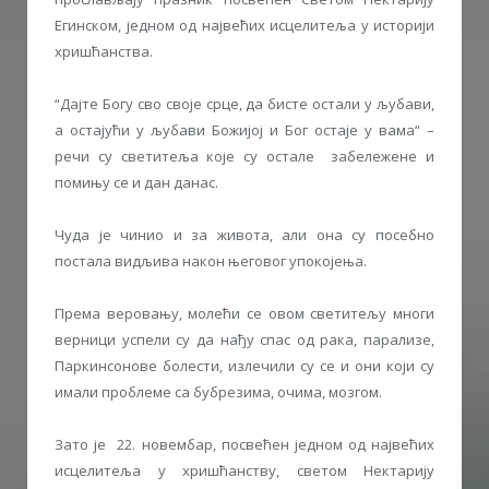
Егинском, једном од највећих исцелитеља у историји
хришћанства.
“Дајте Богу сво своје срце, да бисте остали у љубави,
а остајући у љубави Божијој и Бог остаје у вама“ –
речи су светитеља које су остале забележене и
помињу се и дан данас.
Чуда је чинио и за живота, али она су посебно
постала видљива након његовог упокојења.
Према веровању, молећи се овом светитељу многи
верници успели су да нађу спас од рака, парализе,
Паркинсонове болести, излечили су се и они који су
имали проблеме са бубрезима, очима, мозгом.
Зато је 22. новембар, посвећен једном од највећих
исцелитеља у хришћанству, светом Нектарију