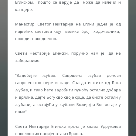
Егинском, пошто се верује да може да излечи и
канцере.
Манастир Светог Нектарија на Егини једна је од
највећих светиња коју велики број ходочасника,
походи свакодневно.
Свети Нектарије Егински, поручио нам је, да не
заборавимо:
“Задобијте љубав. Савршена љубав доноси
савршенство вере и наде. Свагда иштите од Бога
љубав, и тако ћете задобити пуноћу осталих добара
и врлина. Дајте Богу сво своје срце, да бисте остали у
љубави, а остајући у љубави Божијој и Бог остаје у
вама“.
Свети Нектарије Егински крсна је слава Удружења
онколошких пацијената из Врања.