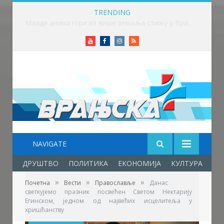
TRENDING
Млади аниматори из више земаља стижу у Врање – почиње „Златни пуж“
Youtube
Facebook
Instagram
RSS
NAVIGATE
ДРУШТВО
ПОЛИТИКА
ЕКОНОМИЈА
КУЛТУРА
ОБ
»
»
»
Почетна
Вести
Православље
Данас
светкујемо празник посвећен Светом Нектарију
Егинском, једном од највећих исцелитеља у
хришћанству