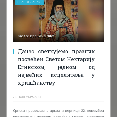
ПРАВОСЛАВЉЕ
Фото: Врањска плус
Данас светкујемо празник
посвећен Светом Нектарију
Егинском, једном од
највећих исцелитеља у
хришћанству
22. НОВЕМБРА 2023.
Српска православна црква и верници 22. новембра
прослављају празник посвећен Светом Нектарију