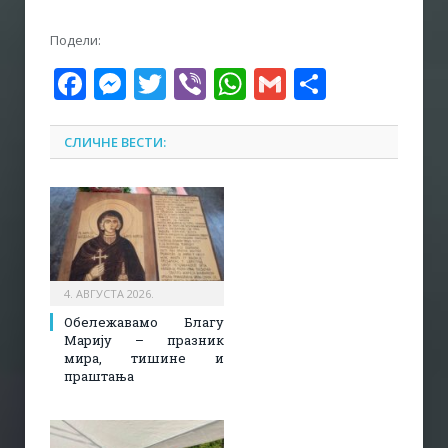
Подели:
Facebook
Messenger
Twitter
Viber
WhatsApp
Gmail
Share
СЛИЧНЕ ВЕСТИ:
4. АВГУСТА 2026.
Обележавамо Благу
Марију – празник
мира, тишине и
праштања